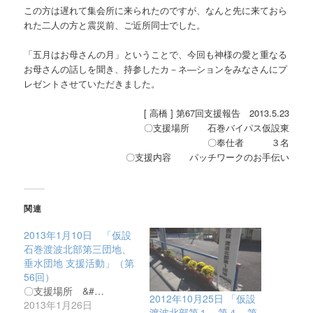
この方は遅れて集会所に来られたのですが、なんと先に来ておら
れた二人の方と震災前、ご近所同士でした。
「五月はお母さんの月」ということで、今回も神様の愛と重なる
お母さんの話しを聞き、持参したカ－ネ―ションをみなさんにプ
レゼントさせていただきました。
[ 高橋 ] 第67回支援報告 2013.5.23
〇支援場所 石巻バイパス仮設東
〇奉仕者 ３名
〇支援内容 パッチワークのお手伝い
関連
2013年1月10日 「仮設
石巻渡波北部第三団地、
垂水団地 支援活動」（第
56回）
〇支援場所 &#…
2012年10月25日 「仮設
2013年1月26日
渡波北部第１、第４、第