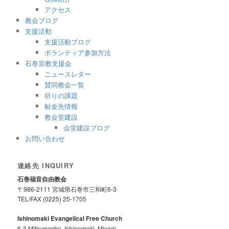
アクセス
教会ブログ
支援活動
支援活動ブログ
ボランティア参加方法
石巻宣教支援会
ニュースレター
賛同教会一覧
祈りの課題
献金先情報
教会堂建設
会堂建設ブログ
お問い合わせ
連絡先 INQUIRY
石巻福音自由教会
〒986-2111 宮城県石巻市三和町6-3
TEL/FAX (0225) 25-1705
Ishinomaki Evangelical Free Church
6-3 Mitsuwacho, Ishinomaki, Miyagi