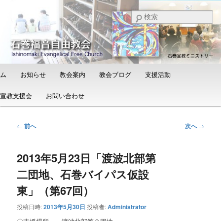
メ
日本福音自由教会の有志による「石巻宣教支援会」によって支えられる新し
い教会と、被災地支援活動のご紹介
イ
検
ン
索
コ
石巻福音自由教会（Ishinomaki
ン
Evangelical Free Church）
テ
ン
メ
ム
お知らせ
教会案内
教会ブログ
支援活動
ツ
イ
へ
ン
宣教支援会
お問い合わせ
移
メ
動
ニ
ュ
投
←
前へ
次へ
→
ー
稿
ナ
2013年5月23日「渡波北部第
ビ
ゲ
二団地、石巻バイパス仮設
ー
シ
東」（第67回）
ョ
投稿日時:
2013年5月30日
投稿者:
Administrator
ン