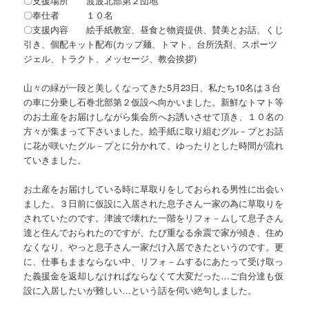
〇支援場所 渡波北部第２団地
〇奉仕者 １０名
〇支援内容 絵手紙教室、昼食と物資提供、賛美とお話、くじ
引き、個配キット配布(カップ麺、トマト、台所洗剤、スポーツ
ジェル、トラクト、メッセージ、教会挨拶)
山々の緑が一段と美しくなってきた5月23日、私たち10名は３台
の車に分乗し石巻北部第２仮設へ向かいました。新鮮なトマト等
のお土産をお届けしながら集会所へお誘いさせて頂き、１０名の
方々が集まって下さいました。絵手紙に取り組むグル－プとお話
に花が咲いたグル－プとに分かれて、ゆったりとした時間が流れ
ていきました。
お土産をお届けしている時に草取りをしておられる男性に出会い
ました。３日前に仮設に入居された息子さん一家の為に草取りを
されていたのです。津波で壊れた一階をリフォ－ムして息子さん
達と住んでおられたのですが、たび重なる余震で家が傾き、住め
なくなり、やっと息子さん一家だけ入居できたというのです。更
に、仕事もままならない中、リフォ－ムするにあたって受け取っ
た義援金を返却しなければならなくて大変だった…ご自分達も仮
設に入居したいが難しい…という話を伺い絶句しました。