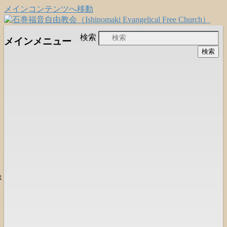
メインコンテンツへ移動
日本福音自由教会の有志による「石巻宣
石巻福音自由教会
検索
メインメニュー
教支援会」によって支えられる新しい
（Ishinomaki Evangelical Free
教会と、被災地支援活動のご紹介
Church）
は