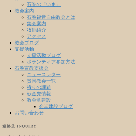
石巻の「いま」
教会案内
石巻福音自由教会とは
集会案内
牧師紹介
アクセス
教会ブログ
支援活動
支援活動ブログ
ボランティア参加方法
石巻宣教支援会
ニュースレター
賛同教会一覧
祈りの課題
献金先情報
教会堂建設
会堂建設ブログ
お問い合わせ
連絡先 INQUIRY