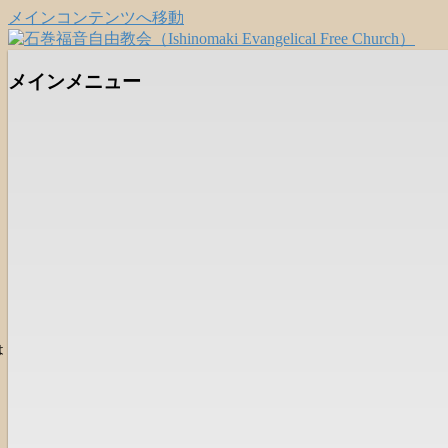
メインコンテンツへ移動
日本福音自由教会の有志による「石巻宣
石巻福音自由教会（Ishinomaki Eva
メインメニュー
は