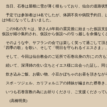
当日、石巻は屋根に雪が薄く積もっており、仙台の道路状態
予定では参加者は14名でしたが、体調不良や病院予約日、
は9名になってしまいました。
この9名の方々は、皆さん6年前の震災後に始まった仮設支
仮設が縮小集約され、仮設から仮設への引っ越しを余儀なく
そのような中、サフランの会では楽しく笑って過ごして頂き
「四季の歌」を歌い、そして「明日を守られるイエスさま」
そして、今回は仙台教会のご近所で石巻出身の方(この方も
続いて、深澤姉の生い立ちとイエス様に出会った証し。同じ
炊き込みご飯、お吸い物、小豆かぼちゃのお昼を頂きながら
スポ－ツジェル、カリフォルニアの姉妹が編まれた襟巻き、
いつも石巻宣教の為にお祈りくださり、ご支援くださって
(高橋明美)