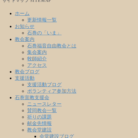
サイトマップ SITEMAP
ホーム
更新情報一覧
お知らせ
石巻の「いま」
教会案内
石巻福音自由教会とは
集会案内
牧師紹介
アクセス
教会ブログ
支援活動
支援活動ブログ
ボランティア参加方法
石巻宣教支援会
ニュースレター
賛同教会一覧
祈りの課題
献金先情報
教会堂建設
会堂建設ブログ