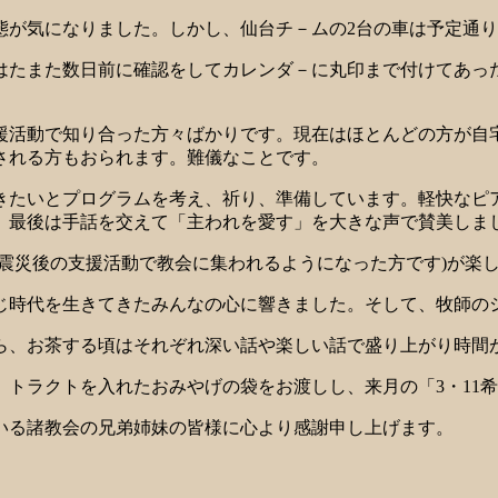
が気になりました。しかし、仙台チ－ムの2台の車は予定通り
はたまた数日前に確認をしてカレンダ－に丸印まで付けてあっ
援活動で知り合った方々ばかりです。現在はほとんどの方が自
される方もおられます。難儀なことです。
たいとプログラムを考え、祈り、準備しています。軽快なピ
、最後は手話を交えて「主われを愛す」を大きな声で賛美しま
震災後の支援活動で教会に集われるようになった方です)が楽
時代を生きてきたみんなの心に響きました。そして、牧師の
、お茶する頃はそれぞれ深い話や楽しい話で盛り上がり時間
トラクトを入れたおみやげの袋をお渡しし、来月の「3・11
いる諸教会の兄弟姉妹の皆様に心より感謝申し上げます。