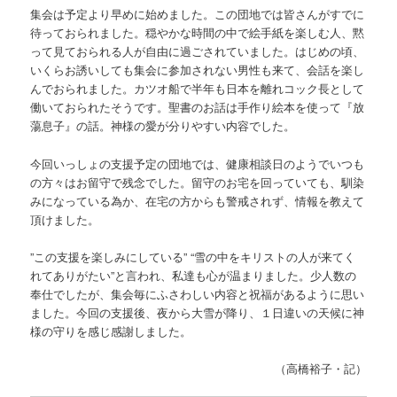
集会は予定より早めに始めました。この団地では皆さんがすでに
待っておられました。穏やかな時間の中で絵手紙を楽しむ人、黙
って見ておられる人が自由に過ごされていました。はじめの頃、
いくらお誘いしても集会に参加されない男性も来て、会話を楽し
んでおられました。カツオ船で半年も日本を離れコック長として
働いておられたそうです。聖書のお話は手作り絵本を使って『放
蕩息子』の話。神様の愛が分りやすい内容でした。
今回いっしょの支援予定の団地では、健康相談日のようでいつも
の方々はお留守で残念でした。留守のお宅を回っていても、馴染
みになっている為か、在宅の方からも警戒されず、情報を教えて
頂けました。
”この支援を楽しみにしている” “雪の中をキリストの人が来てく
れてありがたい”と言われ、私達も心が温まりました。少人数の
奉仕でしたが、集会毎にふさわしい内容と祝福があるように思い
ました。今回の支援後、夜から大雪が降り、１日違いの天候に神
様の守りを感じ感謝しました。
（高橋裕子・記）