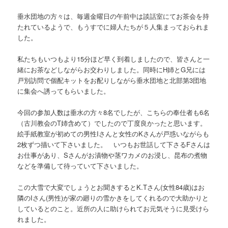
垂水団地の方々は、毎週金曜日の午前中は談話室にてお茶会を持
たれているようで、もうすでに婦人たちが５人集まっておられま
した。
私たちもいつもより15分ほど早く到着しましたので、皆さんと一
緒にお茶などしながらお交わりしました。同時にH姉とG兄には
戸別訪問で個配キットをお配りしながら垂水団地と北部第3団地
に集会へ誘ってもらいました。
今回の参加人数は垂水の方々8名でしたが、こちらの奉仕者も6名
（古川教会のT姉含めて）でしたので丁度良かったと思います。
絵手紙教室が初めての男性Iさんと女性のKさんが戸惑いながらも
2枚ずつ描いて下さいました。 いつもお世話して下さるFさんは
お仕事があり、Sさんがお漬物や茎ワカメのお浸し、昆布の煮物
などを準備して待っていて下さいました。
この大雪で大変でしょうとお聞きするとK.Tさん(女性84歳)はお
隣のIさん(男性)が家の廻りの雪かきをしてくれるので大助かりと
しているとのこと。近所の人に助けられてお元気そうに見受けら
れました。