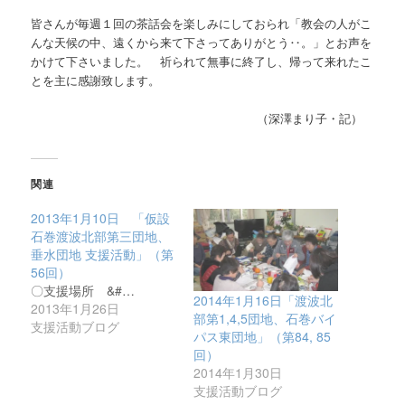
皆さんが毎週１回の茶話会を楽しみにしておられ「教会の人がこ
んな天候の中、遠くから来て下さってありがとう‥。」とお声を
かけて下さいました。 祈られて無事に終了し、帰って来れたこ
とを主に感謝致します。
（深澤まり子・記）
関連
2013年1月10日 「仮設
石巻渡波北部第三団地、
垂水団地 支援活動」（第
56回）
〇支援場所 &#…
2014年1月16日「渡波北
2013年1月26日
部第1,4,5団地、石巻バイ
支援活動ブログ
パス東団地」（第84, 85
回）
2014年1月30日
支援活動ブログ