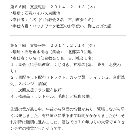
第８６回 支援報告 ２０１４．２．１３（木）
○場所：石巻バイパス東団地
○奉仕者：４名（仙台教会３名、古川教会１名）
○奉仕内容：パッチワーク教室のお手伝い、御ことばの証
第８７回 支援報告 ２０１４．２．１４（金）
○場所：石巻垂水団地（集会）、北部第３団地
○奉仕者：６名（仙台教会５名、古川教会１名）
１．集会（絵手紙教室、くじ引き、神様のお話、昼食、お交わ
り）
２．個配キット配布（トラクト、カップ麺、ティッシュ、台所洗
剤、スポンジ、漬物）
３．次回支援チラシ配布依頼
４．依頼品（ランドセル、毛糸）と写真お届け
先週の雪が残る中、午後から降雪の情報があり、緊張しながら早
く出発しました。有料道路に乗るまで時間がかかりましたが、そ
れ以降は順調に進みました。渡波では７０年ぶりの大雪で４０セ
ンチ程の積雪だったそうです。