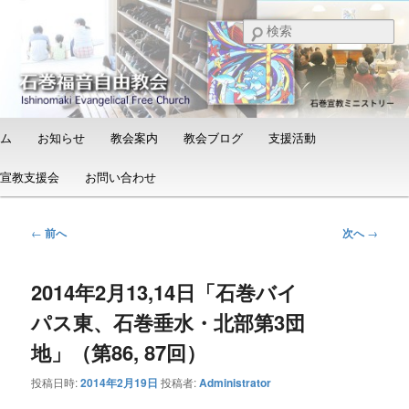
メ
日本福音自由教会の有志による「石巻宣教支援会」によって支えられる新し
い教会と、被災地支援活動のご紹介
イ
検
ン
索
コ
石巻福音自由教会（Ishinomaki
ン
Evangelical Free Church）
テ
ン
メ
ム
お知らせ
教会案内
教会ブログ
支援活動
ツ
イ
へ
ン
宣教支援会
お問い合わせ
移
メ
動
ニ
ュ
投
←
前へ
次へ
→
ー
稿
ナ
2014年2月13,14日「石巻バイ
ビ
ゲ
パス東、石巻垂水・北部第3団
ー
シ
地」（第86, 87回）
ョ
投稿日時:
2014年2月19日
投稿者:
Administrator
ン