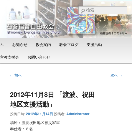
メ
日本福音自由教会の有志による「石巻宣教支援会」によって支えられる新し
い教会と、被災地支援活動のご紹介
イ
検
ン
索
コ
石巻福音自由教会（Ishinomaki
ン
Evangelical Free Church）
テ
ン
メ
ム
お知らせ
教会案内
教会ブログ
支援活動
ツ
イ
へ
ン
宣教支援会
お問い合わせ
移
メ
動
ニ
ュ
投
←
前へ
次へ
→
ー
稿
ナ
2012年11月8日 「渡波、祝田
ビ
ゲ
地区支援活動」
ー
シ
投稿日時:
2012年11月14日
投稿者:
Administrator
ョ
場所：渡波祝田地区被災家屋
ン
奉仕者：８名