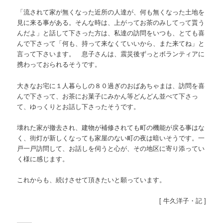
「流されて家が無くなった近所の人達が、何も無くなった土地を
見に来る事がある。そんな時は、上がってお茶のみしてって貰う
んだよ」と話して下さった方は、私達の訪問をいつも、とても喜
んで下さって「何も、持って来なくていいから、また来てね」と
言って下さいます。 息子さんは、震災後ずっとボランティアに
携わっておられるそうです。
大きなお宅に１人暮らしの８０過ぎのおばあちゃまは、訪問を喜
んで下さって、お茶にお菓子にみかん等どんどん並べて下さっ
て、ゆっくりとお話し下さったそうです。
壊れた家が撤去され、建物が補修されても町の機能が戻る事はな
く、街灯が新しくなっても家屋のない町の夜は暗いそうです。一
戸一戸訪問して、お話しを伺うと心が、その地区に寄り添ってい
く様に感じます。
これからも、続けさせて頂きたいと願っています。
[ 牛久洋子・記 ]