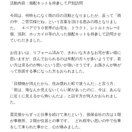
活動内容：個配キットを持参して戸別訪問
今回は、何時もになく雨の日の活動となりましたが、反って「雨
の中、ご苦労様だね」という言葉を頂ける恵みの雨となりまし
た。 ４ペアで５０世帯のお宅を、トラクト、レトルトカレー2
個、洗剤、ホッカイロ等の入った個配キットを持参して訪問させ
ていただきました。
お住まいは、リフォーム済みで、きれいな大きなお宅が多い様に
思いますが、住んでおられるのは年配の方々が多いようです。若
い方は戻るのが怖いという思いが強いそうです。お孫さんが怖が
って別居する事になった方もおられました。
「目標物が消えたから、住み慣れた町で迷うんだ」と言う方、
「前は、海なんか見えないくらい家があったのに、今は、あんな
に近くに見えるから怖いんだよ」と話す方が何人かおられまし
た。
震災後からずっと仕事を続けて来たという、損保会社の方は１階
が事務所、２階が住居との事です。 どれ程辛い思いの中で仕事
をして来られた事かと、心が痛みました。