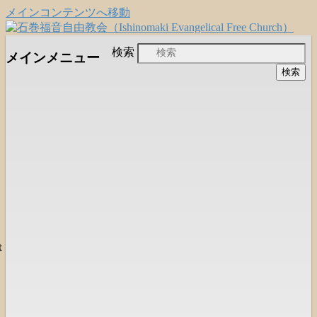
メインコンテンツへ移動
日本福音自由教会の有志による「石巻宣
石巻福音自由教会
検索
メインメニュー
教支援会」によって支えられる新しい
（Ishinomaki Evangelical Free
教会と、被災地支援活動のご紹介
Church）
は