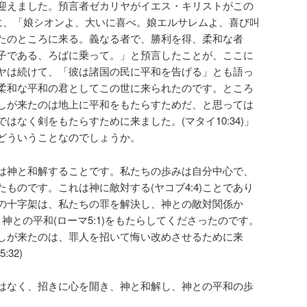
迎えました。預言者ゼカリヤがイエス・キリストがこの
前に、「娘シオンよ、大いに喜べ。娘エルサレムよ、喜び叫
たのところに来る。義なる者で、勝利を得、柔和な者
子である、ろばに乗って。」と預言したことが、ここに
ヤは続けて、「彼は諸国の民に平和を告げる」とも語っ
柔和な平和の君としてこの世に来られたのです。ところ
しが来たのは地上に平和をもたらすためだ、と思っては
はなく剣をもたらすために来ました。(マタイ10:34)」
どういうことなのでしょうか。
は神と和解することです。私たちの歩みは自分中心で、
ものです。これは神に敵対する(ヤコブ4:4)ことであり
の十字架は、私たちの罪を解決し、神との敵対関係か
)、神との平和(ローマ5:1)をもたらしてくださったのです。
しが来たのは、罪人を招いて悔い改めさせるために来
32)
はなく、招きに心を開き、神と和解し、神との平和の歩