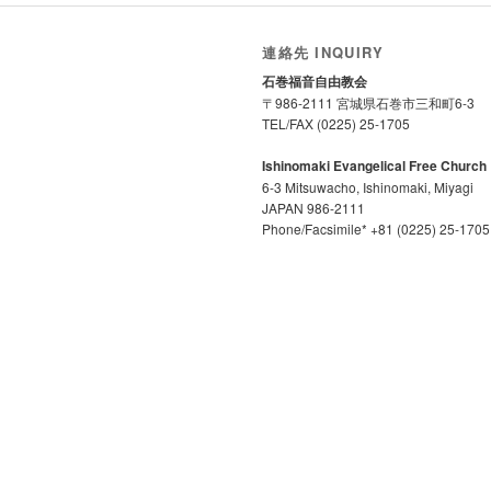
連絡先 INQUIRY
石巻福音自由教会
〒986-2111 宮城県石巻市三和町6-3
TEL/FAX (0225) 25-1705
Ishinomaki Evangelical Free Church
6-3 Mitsuwacho, Ishinomaki, Miyagi
JAPAN 986-2111
Phone/Facsimile* +81 (0225) 25-1705