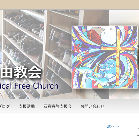
「石巻宣教支援会」によって支えられる新しい教会と、被災地支援活動
shinomaki Evangelical
）
ブログ
支援活動
石巻宣教支援会
お問い合わせ
次へ
→