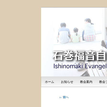
メ
日本福音自由教会の有志による
イ
のご紹介
ン
石巻福音自由教会（I
コ
Free Church
ン
テ
ン
ツ
へ
移
動
メ
ホーム
お知らせ
教会案内
教会
イ
ン
メ
投
←
前へ
ニ
稿