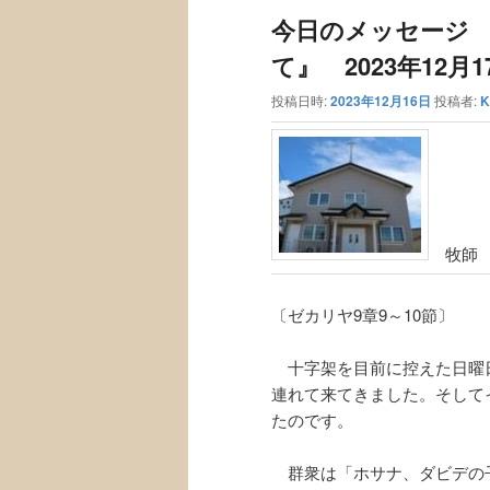
ュ
ナ
今日のメッセージ
ー
ビ
ゲ
て』 2023年12月1
ー
投稿日時:
2023年12月16日
投稿者:
K
シ
ョ
ン
牧師 
〔ゼカリヤ9章9～10節〕
十字架を目前に控えた日曜
連れて来てきました。そして
たのです。
群衆は「ホサナ、ダビデの