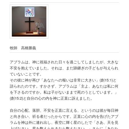
牧師 高橋勝義
アブラムは、神に祝福された日々を過ごしてしましたが、大きな
不安を抱えていました。それは、まだ跡継ぎの子どもが与えられ
ていないことです。
その彼に神が再び「あなたへの報いは非常に大きい」(創15:1)と
語られたのです。すかさず、アブラムは「主よ、あなたは私に何
を下さるのですか。私は子がないままで死のうとしています。」
(創15:2)と自分の心の内を神に正直に訴えました。
自分の心配、落胆、不安を正直に言える、というのは彼が毎日神
と向き合い、祈る者だったからです。正直に心の内を告げたアブ
ラムを神は外に連れ出し、夜空に輝く星のしたで「さあ、天を見
上げなさい。星を数えられるなら数えなさい。」さらに「あなた