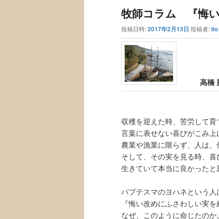
ュ
ナ
牧師コラム 『悔い改
ー
ビ
ゲ
投稿日時:
2017年2月13日
投稿者:
It
ー
シ
ョ
ン
高橋 
収穫を迎えた時、苦労して育
言葉に表せない喜びがこみ上
農業や漁業に限らず、人は、
そして、その実を見る時、喜
生きていて本当に良かったと
バプテスマのヨハネという人
『悔い改めにふさわしい実を結
なぜ、このように命じたのか