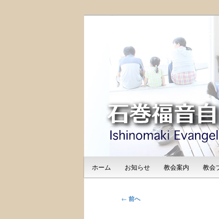
メ
日本福音自由教会の有志による
イ
のご紹介
ン
石巻福音自由教会（I
コ
Free Church
ン
テ
ン
ツ
へ
移
動
メ
ホーム
お知らせ
教会案内
教会
イ
ン
メ
投
←
前へ
ニ
稿