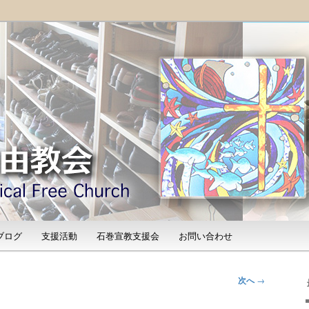
「石巻宣教支援会」によって支えられる新しい教会と、被災地支援活動
shinomaki Evangelical
）
ブログ
支援活動
石巻宣教支援会
お問い合わせ
次へ
→