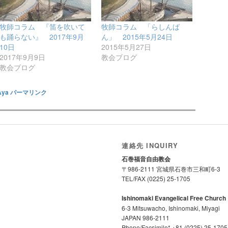
牧師コラム 『笛を吹いて
牧師コラム 「らしんば
も踊らない』 2017年9月
ん」 2015年5月24日
10日
2015年5月27日
2017年9月9日
教会ブログ
教会ブログ
Aya
パーマリンク
連絡先 INQUIRY
石巻福音自由教会
〒986-2111 宮城県石巻市三和町6-3
TEL/FAX (0225) 25-1705
Ishinomaki Evangelical Free Church
6-3 Mitsuwacho, Ishinomaki, Miyagi
JAPAN 986-2111
Phone/Facsimile* +81 (0225) 25-1705