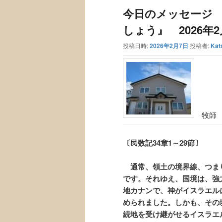
ュ
ナ
今日のメッセージ
ー
ビ
ゲ
しょう』 2026年2
ー
投稿日時:
2026年2月7日
投稿者:
Kat
シ
ョ
ン
牧師 
〔民数記34章1～29節〕
通常、領土の境界線、つま
です。それゆえ、国境は、強
地カナンで、神がイスラエル
められました。
しかも、その
続地を受け継がせるイスラエ