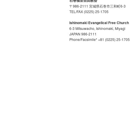
石巻福音自由教会
〒986-2111 宮城県石巻市三和町6-3
TEL/FAX (0225) 25-1705
Ishinomaki Evangelical Free Church
6-3 Mitsuwacho, Ishinomaki, Miyagi
JAPAN 986-2111
Phone/Facsimile* +81 (0225) 25-1705