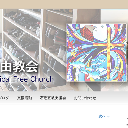
「石巻宣教支援会」によって支えられる新しい教会と、被災地支援活動
shinomaki Evangelical
）
ブログ
支援活動
石巻宣教支援会
お問い合わせ
次へ
→