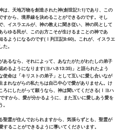
、天地万物を創造された神(創世記1:1)であり、この
ですから、境界線を決めることができるのです。そし
で、イスラエルが、神の教えに聞き従い、神の民として
あらゆる民が、このお方
こそが生けるまことの神であ
知るようになるのです
(Ⅰ列王記8:60)
。これが、イスラエ
した。
があるなら、それによって、あなたがたがわたしの弟子
認めるようになります
(
ヨハネ13:35
)」と語られたよう
な使命は「キリストの弟子」として互いに愛し合いなが
生まれながらの私たちは自己中心で愛がありません。け
ころにしたがって願うなら、神は聞いてくださる
(
Ⅰヨハ
のですから、愛が分かるように、また互いに愛しあう愛を
う。
る聖霊が住んでおられますから、気張らずとも、聖霊が
)、愛することができるように導いてくださいます。