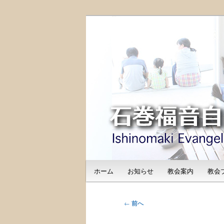
メ
日本福音自由教会の有志による
イ
のご紹介
ン
石巻福音自由教会（I
コ
Free Church
ン
テ
ン
ツ
へ
移
動
メ
ホーム
お知らせ
教会案内
教会
イ
ン
メ
投
←
前へ
ニ
稿