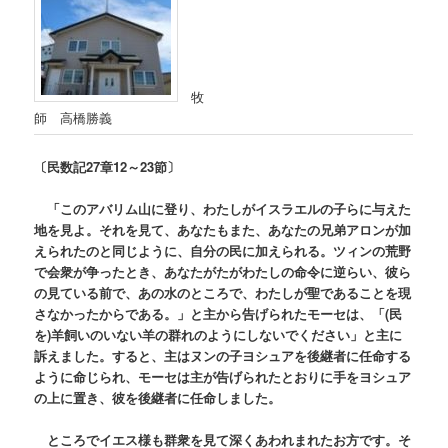
牧
師 高橋勝義
〔民数記
27章12～23節
〕
「このアバリム山に登り、わたしがイスラエルの子らに与えた
地を見よ。それを見て、あなたもまた、あなたの兄弟アロンが加
えられたのと同じように、自分の民に加えられる。ツィンの荒野
で会衆が争ったとき、あなたがたがわたしの命令に逆らい、彼ら
の見ている前で、あの水のところで、わたしが聖であることを現
さなかったからである。」
と主から告げられたモーセは、「
(民
を)
羊飼いのいない羊の群れのようにしないでください
」と主に
訴えました。すると、
主はヌンの子ヨシュアを
後継者に任命する
ように命じられ、モーセは
主が告げられたとおりに手をヨシュア
の上に置
き、彼
を
後継者に
任命し
ました。
ところで
イエス様も群衆を見て深くあわれまれたお方です。そ