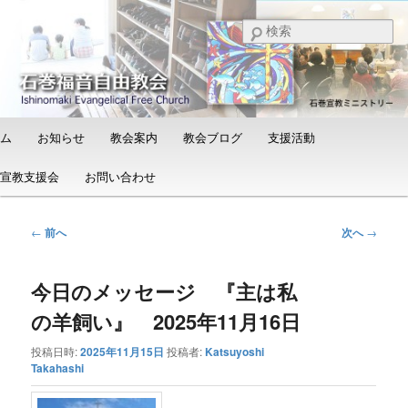
メ
日本福音自由教会の有志による「石巻宣教支援会」によって支えられる新し
い教会と、被災地支援活動のご紹介
イ
検
ン
索
コ
石巻福音自由教会（Ishinomaki
ン
Evangelical Free Church）
テ
ン
メ
ム
お知らせ
教会案内
教会ブログ
支援活動
ツ
イ
へ
ン
宣教支援会
お問い合わせ
移
メ
動
ニ
ュ
投
←
前へ
次へ
→
ー
稿
ナ
今日のメッセージ 『主は私
ビ
ゲ
の羊飼い』 2025年11月16日
ー
シ
投稿日時:
2025年11月15日
投稿者:
Katsuyoshi
ョ
Takahashi
ン