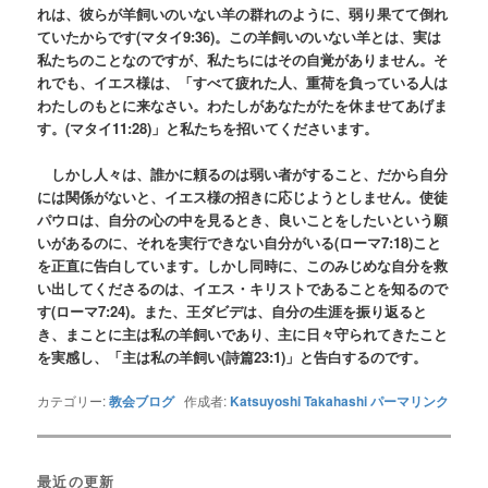
れは、彼らが羊飼いのいない羊の群れのように、弱り果てて倒れ
ていたからです
(
マタイ9:36
)
。この羊飼いのいない羊とは、実は
私たちのことなのですが、私たちにはその自覚がありません。そ
れでも、イエス様は、「すべて疲れた人、重荷を負っている人は
わたしのもとに来なさい。わたしがあなたがたを休ませてあげま
す。
(
マタイ11:28
)
」と私たちを招いてくださいます。
しかし人々は、誰かに頼るのは弱い者がすること、だから自分
には関係がないと、イエス様の招きに応じようとしません。使徒
パウロは、自分の心の中を見るとき、良いことをしたいという願
いがあるのに、それを実行できない自分がいる
(ローマ
7:18
)
こと
を正直に告白しています。しかし同時に、このみじめな自分を救
い出してくださるのは、イエス・キリストであることを知るので
す
(ローマ
7:
24)。また、
王ダビデは、自分の生涯を振り返ると
き、まことに主は私の羊飼いであり、主に日々守られてきたこと
を実感し、「主は私の羊飼い
(詩篇
23:1
)
」と告白するのです。
カテゴリー:
教会ブログ
作成者:
Katsuyoshi Takahashi
パーマリンク
最近の更新