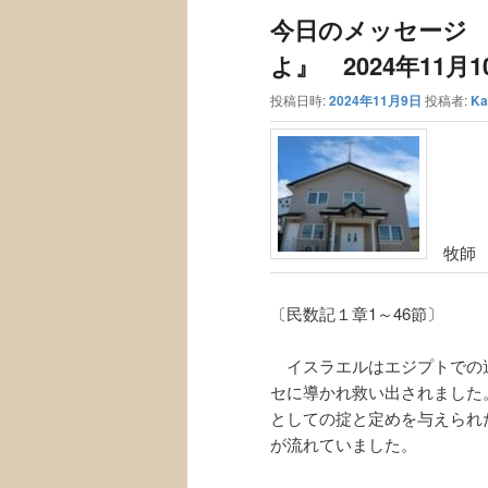
ュ
ナ
今日のメッセージ
ー
ビ
ゲ
よ』 2024年11月1
ー
投稿日時:
2024年11月9日
投稿者:
Ka
シ
ョ
ン
牧師 
〔民数記１章1～46節〕
イスラエルはエジプトでの
セに導かれ救い出されました
としての掟と定めを与えられ
が流れていました。