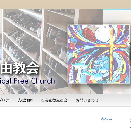
「石巻宣教支援会」によって支えられる新しい教会と、被災地支援活動
shinomaki Evangelical
）
ブログ
支援活動
石巻宣教支援会
お問い合わせ
次へ
→