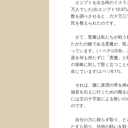
エジプトを出る時のイスラ
万人でした(出エジプト12:
数を調べさせると、六十万三
民を整えられたのです。
さて、聖書は私たちが戦う
たがたの敵である悪魔が、吼
っています。(Ⅰペテロ5:8
器を何も持たずに「悪魔」と
の策略に対して堅く立つこと
命じています(エペソ6:11)。
それは、腰に真理の帯を締
福音を伝えに行くための靴を
には主の十字架による救いの
のです。
自分の力に頼らず取り、ど
たすら祈り、信仰の戦いを戦うの