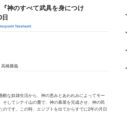
 『神のすべて武具を身につけ
0日
tsuyoshi Takahashi
高橋勝義
過酷な奴隷生活から、神の恵みとあわれみによってモー
。そしてシナイ山の麓で、神の幕屋を完成させ、神の民
たのです。この時、エジプトを出てからすでに2年の月日