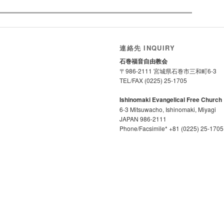
連絡先 INQUIRY
石巻福音自由教会
〒986-2111 宮城県石巻市三和町6-3
TEL/FAX (0225) 25-1705
Ishinomaki Evangelical Free Church
6-3 Mitsuwacho, Ishinomaki, Miyagi
JAPAN 986-2111
Phone/Facsimile* +81 (0225) 25-1705