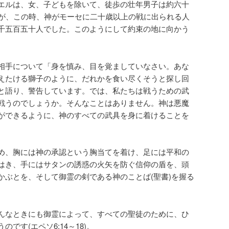
エルは、女、子どもを除いて、徒歩の壮年男子は約六十
37)が、この時、神がモーセに二十歳以上の戦に出られる人
千五百五十人でした。このようにして約束の地に向かう
相手について「身を慎み、目を覚ましていなさい。あな
えたける獅子のように、だれかを食い尽くそうと探し回
)」と語り、警告しています。では、私たちは戦うための武
戦うのでしょうか。そんなことはありません。神は悪魔
ができるように、神のすべての武具を身に着けることを
め、胸には神の承認という胸当てを着け、足には平和の
はき、手にはサタンの誘惑の火矢を防ぐ信仰の盾を、頭
かぶとを、そして御霊の剣である神のことば(聖書)を握る
んなときにも御霊によって、すべての聖徒のために、ひ
です(エペソ6:14～18)。