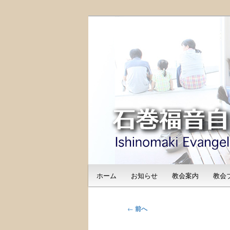
メ
日本福音自由教会の有志による
イ
のご紹介
ン
石巻福音自由教会（I
コ
Free Church
ン
テ
ン
ツ
へ
移
動
メ
ホーム
お知らせ
教会案内
教会
イ
ン
メ
投
←
前へ
ニ
稿