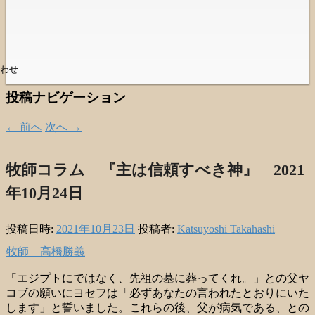
わせ
投稿ナビゲーション
←
前へ
次へ
→
牧師コラム 『主は信頼すべき神』 2021
年10月24日
投稿日時:
2021年10月23日
投稿者:
Katsuyoshi Takahashi
牧師 高橋勝義
「エジプトにではなく、先祖の墓に葬ってくれ。」との父ヤ
コブの願いにヨセフは「必ずあなたの言われたとおりにいた
します」と誓いました。これらの後、父が病気である、との