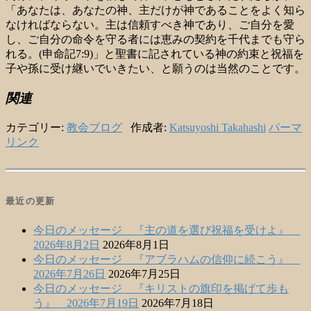
「あなたは、あなたの神、主だけが神であることをよく知ら
なければならない。主は信頼すべき神であり、ご自分を愛
し、ご自分の命令を守る者には恵みの契約を千代までも守ら
れる。(申命記7:9)」と聖書に記されている神の約束と祝福を
子や孫に受け継いでいきたい、と願うのは当然のことです。
関連
カテゴリー:
教会ブログ
作成者:
Katsuyoshi Takahashi
パーマ
リンク
最近の更新
今日のメッセージ 『主の道を選び祝福を受けよ』
2026年8月2日
2026年8月1日
今日のメッセージ 『アブラハムの信仰に続こう』
2026年7月26日
2026年7月25日
今日のメッセージ 『キリストの旗印を掲げて歩も
う』 2026年7月19日
2026年7月18日