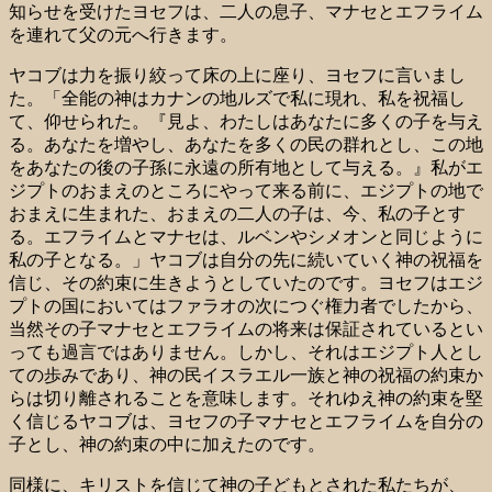
知らせを受けたヨセフは、二人の息子、マナセとエフライム
を連れて父の元へ行きます。
ヤコブは力を振り絞って床の上に座り、ヨセフに言いまし
た。「全能の神はカナンの地ルズで私に現れ、私を祝福し
て、仰せられた。『見よ、わたしはあなたに多くの子を与え
る。あなたを増やし、あなたを多くの民の群れとし、この地
をあなたの後の子孫に永遠の所有地として与える。』私がエ
ジプトのおまえのところにやって来る前に、エジプトの地で
おまえに生まれた、おまえの二人の子は、今、私の子とす
る。エフライムとマナセは、ルベンやシメオンと同じように
私の子となる。」ヤコブは自分の先に続いていく神の祝福を
信じ、その約束に生きようとしていたのです。ヨセフはエジ
プトの国においてはファラオの次につぐ権力者でしたから、
当然その子マナセとエフライムの将来は保証されているとい
っても過言ではありません。しかし、それはエジプト人とし
ての歩みであり、神の民イスラエル一族と神の祝福の約束か
らは切り離されることを意味します。それゆえ神の約束を堅
く信じるヤコブは、ヨセフの子マナセとエフライムを自分の
子とし、神の約束の中に加えたのです。
同様に、キリストを信じて神の子どもとされた私たちが、