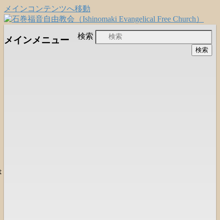
メインコンテンツへ移動
日本福音自由教会の有志による「石巻宣
石巻福音自由教会
検索
メインメニュー
教支援会」によって支えられる新しい
（Ishinomaki Evangelical Free
教会と、被災地支援活動のご紹介
Church）
は