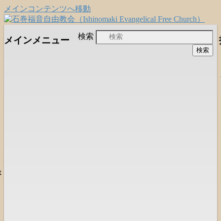
メインコンテンツへ移動
日本福音自由教会の有志による「石巻宣
石巻福音自由教会
検索
メインメニュー
教支援会」によって支えられる新しい
（Ishinomaki Evangelical Free
教会と、被災地支援活動のご紹介
Church）
は