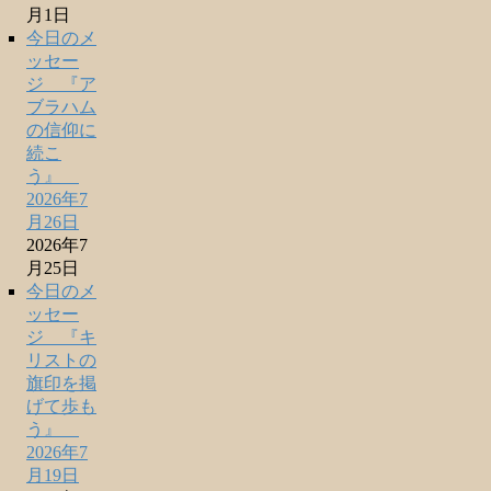
月1日
今日のメ
ッセー
ジ 『ア
ブラハム
の信仰に
続こ
う』
2026年7
月26日
2026年7
月25日
今日のメ
ッセー
ジ 『キ
リストの
旗印を掲
げて歩も
う』
2026年7
月19日