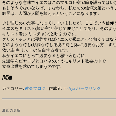
そのような意味でイエスはこのマルコ10章52節を語ってはい
もしそうでないならば、すなわち、私たちの信仰次第という
結局は、人間が人間を救えるということになります。
少し理屈めいた事になってしまいましたが、ここでいう信仰
イエスをキリスト(救い主)と信じて仰ぐことであり、そのよ
キリスト者(クリスチャン)と呼ぶのです。
クリスチャンとは要約すればイエスが私にとって無くてはな
どのような時も(順調な時も逆境の時も)私に必要なお方、す
救い主(キリスト)と告白する者です。
私がイエスにとって必要な者と思い込む時に、
先週学んだヤコブとヨハネのようにキリスト教会の中で
立身出世を求めてしまうのです。
関連
カテゴリー:
教会ブログ
作成者:
Ito Aya
パーマリンク
最近の更新