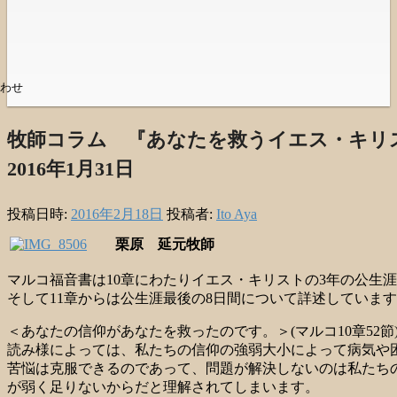
わせ
牧師コラム 『あなたを救うイエス・キ
2016年1月31日
投稿日時:
2016年2月18日
投稿者:
Ito Aya
栗原 延元牧師
マルコ福音書は10章にわたりイエス・キリストの3年の公生
そして11章からは公生涯最後の8日間について詳述していま
＜あなたの信仰があなたを救ったのです。＞(マルコ10章52節
読み様によっては、私たちの信仰の強弱大小によって病気や
苦悩は克服できるのであって、問題が解決しないのは私たち
が弱く足りないからだと理解されてしまいます。