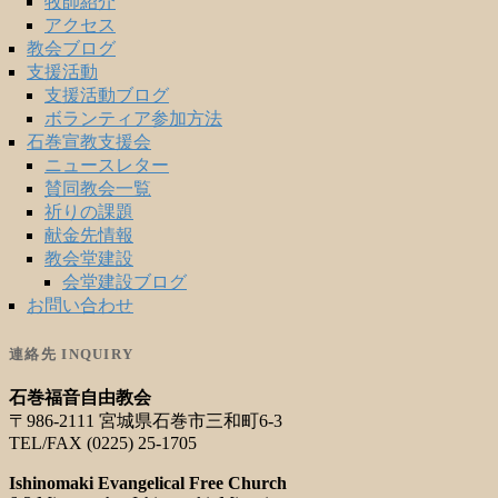
牧師紹介
アクセス
教会ブログ
支援活動
支援活動ブログ
ボランティア参加方法
石巻宣教支援会
ニュースレター
賛同教会一覧
祈りの課題
献金先情報
教会堂建設
会堂建設ブログ
お問い合わせ
連絡先 INQUIRY
石巻福音自由教会
〒986-2111 宮城県石巻市三和町6-3
TEL/FAX (0225) 25-1705
Ishinomaki Evangelical Free Church