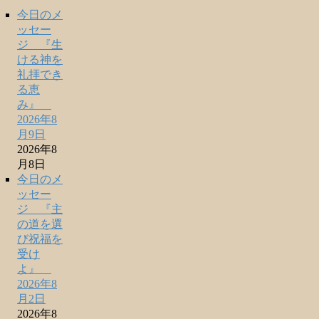
今日のメ
ッセー
ジ 『生
ける神を
礼拝でき
る恵
み』
2026年8
月9日
2026年8
月8日
今日のメ
ッセー
ジ 『主
の道を選
び祝福を
受け
よ』
2026年8
月2日
2026年8