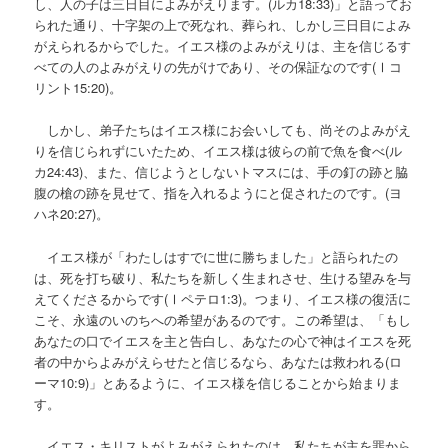
し、人の子は三日目によみがえります。(ルカ18:33)」と語ってお
られた通り、十字架の上で死なれ、葬られ、しかし三日目によみ
がえられるからでした。イエス様のよみがえりは、主を信じるす
べての人のよみがえりの先がけであり、その保証なのです(Ⅰコ
リント15:20)。
しかし、弟子たちはイエス様にお会いしても、尚そのよみがえ
りを信じられずにいたため、イエス様は彼らの前で魚を食べ(ル
カ24:43)、また、信じようとしないトマスには、手の釘の跡と脇
腹の槍の跡を見せて、指を入れるようにと促されたのです。(ヨ
ハネ20:27)。
イエス様が「わたしはすでに世に勝ちました」と語られたの
は、死を打ち破り、私たちを新しく生まれさせ、生ける望みを与
えてくださるからです(Ⅰペテロ1:3)。つまり、イエス様の復活に
こそ、永遠のいのちへの希望があるのです。この希望は、「もし
あなたの口でイエスを主と告白し、あなたの心で神はイエスを死
者の中からよみがえらせたと信じるなら、あなたは救われる(ロ
ーマ10:9)」とあるように、イエス様を信じることから始まりま
す。
イエス・キリストがよみがえられたのは、私たちが主を罪から