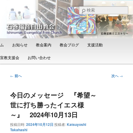
メ
日本福音自由教会の有志による「石巻宣教支援会」によって支えられる新し
い教会と、被災地支援活動のご紹介
イ
検
ン
索
コ
石巻福音自由教会（Ishinomaki
ン
Evangelical Free Church）
テ
ン
メ
ム
お知らせ
教会案内
教会ブログ
支援活動
ツ
イ
へ
ン
宣教支援会
お問い合わせ
移
メ
動
ニ
ュ
投
←
前へ
次へ
→
ー
稿
ナ
今日のメッセージ 『希望～
ビ
ゲ
世に打ち勝ったイエス様
ー
シ
～』 2024年10月13日
ョ
投稿日時:
2024年10月12日
投稿者:
Katsuyoshi
ン
Takahashi