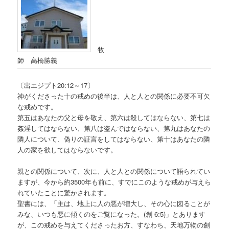
牧
師 高橋勝義
〔出エジプト20:12～17〕
神がくださった十の戒めの後半は、人と人との関係に必要不可欠
な戒めです。
第五はあなたの父と母を敬え、第六は殺してはならない、第七は
姦淫してはならない、第八は盗んではならない、第九はあなたの
隣人について、偽りの証言をしてはならない、第十はあなたの隣
人の家を欲してはならないです。
親との関係について、次に、人と人との関係について語られてい
ますが、今から約3500年も前に、すでにこのような戒めが与えら
れていたことに驚かされます。
聖書には、「主は、地上に人の悪が増大し、その心に図ることが
みな、いつも悪に傾くのをご覧になった。(創 6:5)」とあります
が、この戒めを与えてくださったお方、すなわち、天地万物の創