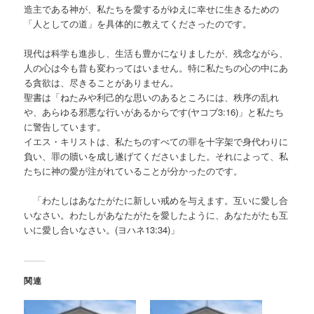
造主である神が、私たちを愛するがゆえに幸せに生きるための
「人としての道」を具体的に教えてくださったのです。
現代は科学も進歩し、生活も豊かになりましたが、残念ながら、
人の心は今も昔も変わってはいません。特に私たちの心の中にあ
る貪欲は、尽きることがありません。
聖書は「ねたみや利己的な思いのあるところには、秩序の乱れ
や、あらゆる邪悪な行いがあるからです(ヤコブ3:16)」と私たち
に警告しています。
イエス・キリストは、私たちのすべての罪を十字架で身代わりに
負い、罪の贖いを成し遂げてくださいました。それによって、私
たちに神の愛が注がれていることが分かったのです。
「わたしはあなたがたに新しい戒めを与えます。互いに愛し合
いなさい。わたしがあなたがたを愛したように、あなたがたも互
いに愛し合いなさい。(ヨハネ13:34)」
関連