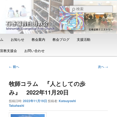
メ
日本福音自由教会の有志による「石巻宣教支援会」によって支えられる新し
い教会と、被災地支援活動のご紹介
イ
検
ン
索
コ
石巻福音自由教会（Ishinomaki
ン
Evangelical Free Church）
テ
ン
メ
ム
お知らせ
教会案内
教会ブログ
支援活動
ツ
イ
へ
ン
宣教支援会
お問い合わせ
移
メ
動
ニ
ュ
投
←
前へ
次へ
→
ー
稿
ナ
牧師コラム 『人としての歩
ビ
ゲ
み』 2022年11月20日
ー
シ
投稿日時:
2022年11月19日
投稿者:
Katsuyoshi
ョ
Takahashi
ン