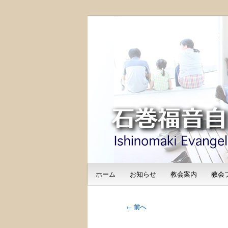
メ
日本福音自由教会の有志による
イ
のご紹介
ン
石巻福音自由教会（I
コ
Free Church
ン
テ
ン
ツ
へ
移
動
メ
ホーム
お知らせ
教会案内
教会
イ
ン
メ
投
←
前へ
ニ
稿