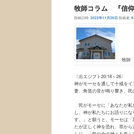
ュ
ナ
牧師コラム 『信仰の
ー
ビ
ゲ
投稿日時:
2022年11月26日
投稿者:
K
ー
シ
ョ
ン
牧師 
〔出エジプト20:18～26〕
神がモーセを通して十戒をイ
妻、角笛の音が鳴り響き、民
民がモーセに「あなたが私
し、神が私たちにお語りにな
す。」と願うと、モーセは「
たが正しく神を恐れ、罪から
らに、「銀や金の神々を造っ