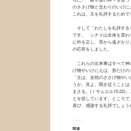
のささげ物と交わりのいけに
これは、主を礼拝するためで
そして「わたしを礼拝する
です。 シナイ山全体を震わ
に衿を正し、罪から遠ざかり
の応答をしました。
これらの出来事はすべて神
げ物やいけにえは、形だけの
「主は、全焼のささげ物やい
うか。見よ。聞き従うことは
まさる。(Ⅰサムエル15:2
とを促しています。ところで
喜び、感謝する礼拝でしょう
関連