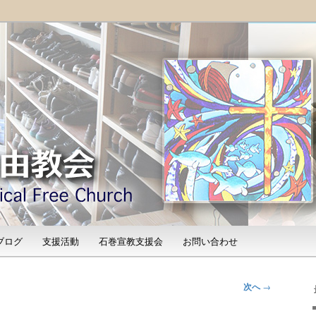
「石巻宣教支援会」によって支えられる新しい教会と、被災地支援活動
shinomaki Evangelical
）
ブログ
支援活動
石巻宣教支援会
お問い合わせ
次へ
→