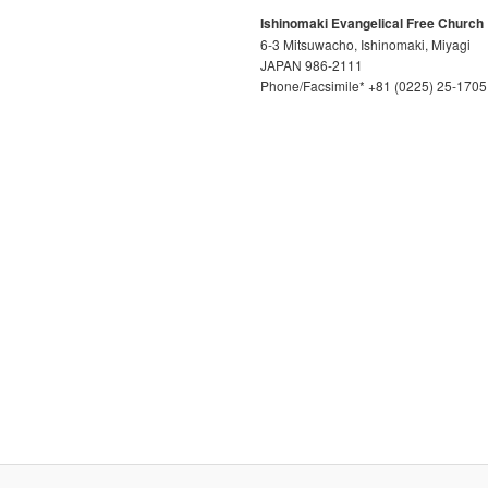
Ishinomaki Evangelical Free Church
6-3 Mitsuwacho, Ishinomaki, Miyagi
JAPAN 986-2111
Phone/Facsimile* +81 (0225) 25-1705