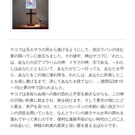
ヤコブは兄エサウの所から逃げるようにして、伯父ラバンの住む
東の国ハランに旅立ちました。その途中、神はヤコブに「わたし
は、あなたの父アブラハムの神、イサクの神、主である。～わた
しはあなたとともにいて、あなたがどこへ行っても、あなたを守
り、あなたをこの地に連れ帰る。わたしは、あなたに約束したこ
とを成し遂げるまで、決してあなたを捨てない。」(創世記28:13
～15)と夢の中で語られました。
ヤコブは未知らぬ地への旅の恐れと不安を抱きながらも、この神
の力強い約束に励まされ、旅を続けます。そして東方の地にたど
り着き、井戸を見つけ、そこにいたハランの羊飼い達に伯父ラバ
ンの消息を聞いていると、なんとラバンの娘ラケルが羊の群れを
連れてやって来たのです。便利な連絡手段のない時代のこの二人
の出会いに、神様の約束の真実と深い愛を覚えるばかりです。