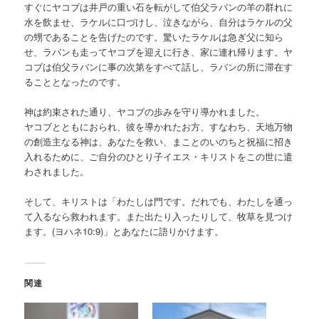
すぐにヤコブは井戸の重い石を転がして伯父ラバンの羊の群れに
水を飲ませ、ラケルに口づけし、泣きながら、自分はラケルの父
の甥であることを告げたのです。驚いたラケルは急ぎ父に知ら
せ、ラバンも走ってヤコブを迎えに行き、家に連れ帰ります。ヤ
コブは伯父ラバンに事の次第をすべて話し、ラバンの所に滞在す
ることとなったのです。
神は約束された通り、ヤコブの歩みを守り導かれました。
ヤコブとともにおられ、彼を導かれたお方、すなわち、天地万物
の創造主なる神は、あなたを救い、まことのいのちと祝福に招き
入れるために、ご自分のひとり子イエス・キリストをこの世に遣
わされました。
そして、キリストは「わたしは門です。だれでも、わたしを通っ
て入るなら救われます。また出たり入ったりして、牧草を見つけ
ます。(ヨハネ10:9)」とあなたに語りかけます。
関連