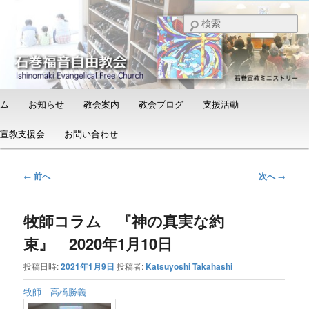
メ
日本福音自由教会の有志による「石巻宣教支援会」によって支えられる新し
い教会と、被災地支援活動のご紹介
イ
検
ン
索
コ
石巻福音自由教会（Ishinomaki
ン
Evangelical Free Church）
テ
ン
メ
ム
お知らせ
教会案内
教会ブログ
支援活動
ツ
イ
へ
ン
宣教支援会
お問い合わせ
移
メ
動
ニ
ュ
投
←
前へ
次へ
→
ー
稿
ナ
牧師コラム 『神の真実な約
ビ
ゲ
束』 2020年1月10日
ー
シ
投稿日時:
2021年1月9日
投稿者:
Katsuyoshi Takahashi
ョ
ン
牧師 高橋勝義