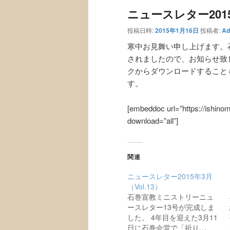
ュ
ナ
ニュースレター2015
ー
ビ
ゲ
投稿日時:
2015年1月16日
投稿者:
Ad
ー
寒中お見舞い申し上げます。
シ
されましたので、お知らせ致
ョ
クからダウンロードすること
ン
す。
[embeddoc url=”https://ishino
download=”all”]
関連
ニュースレター2015年3月
（Vol.13）
石巻宣教ミニストリーニュ
ースレター13号が完成しま
した。 4年目を迎えた3月11
日に石巻会堂で「祈り…