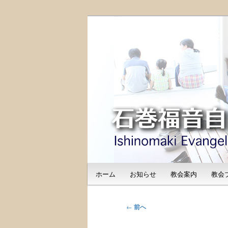
メ
日本福音自由教会の有志による
イ
のご紹介
ン
石巻福音自由教会（I
コ
Free Church
ン
テ
ン
ツ
へ
移
動
メ
ホーム
お知らせ
教会案内
教会
イ
ン
メ
投
←
前へ
ニ
稿