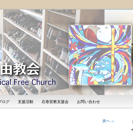
「石巻宣教支援会」によって支えられる新しい教会と、被災地支援活動
shinomaki Evangelical
）
ブログ
支援活動
石巻宣教支援会
お問い合わせ
次へ
→