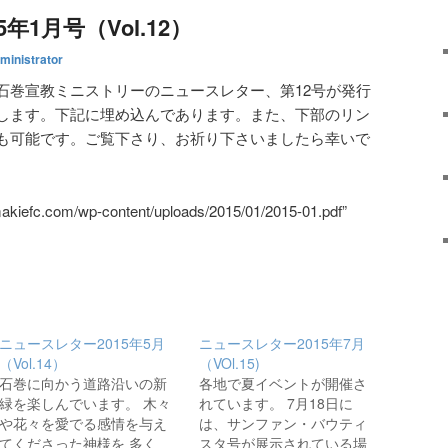
年1月号（Vol.12）
ministrator
石巻宣教ミニストリーのニュースレター、第12号が発行
します。下記に埋め込んであります。また、下部のリン
も可能です。ご覧下さり、お祈り下さいましたら幸いで
makiefc.com/wp-content/uploads/2015/01/2015-01.pdf”
ニュースレター2015年5月
ニュースレター2015年7月
（Vol.14）
（VOl.15)
石巻に向かう道路沿いの新
各地で夏イベントが開催さ
緑を楽しんでいます。 木々
れています。 7月18日に
や花々を愛でる感情を与え
は、サンファン・バウティ
てくださった神様を 多く
スタ号が展示されている場