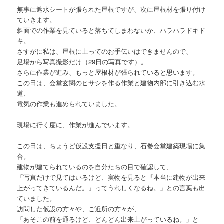
無事に遮水シートが張られた屋根ですが、次に屋根材を張り付け
ていきます。
斜面での作業を見ていると落ちてしまわないか、ハラハラドキド
キ。
さすがに私は、屋根に上ってのお手伝いはできませんので、
足場から写真撮影だけ（29日の写真です）。
さらに作業が進み、もっと屋根材が張られていると思います。
この日は、会堂玄関のヒサシを作る作業と建物内部に引き込む水
道、
電気の作業も進められていました。
現場に行く度に、作業が進んでいます。
この日は、ちょうど仮設支援日と重なり、石巻会堂建築現場に集
合。
建物が建てられているのを自分たちの目で確認して、
「写真だけで見てはいるけど、実物を見ると『本当に建物が出来
上がってきているんだ。』ってうれしくなるね。」との言葉も出
ていました。
訪問した仮設の方々や、ご近所の方々が、
「あそこの前を通るけど、どんどん出来上がっているね。」と