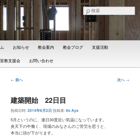
メ
日本福音自由教会の有志による「石巻宣教支援会」によって支えられる新し
い教会と、被災地支援活動のご紹介
イ
検
ン
索
コ
石巻福音自由教会（Ishinomaki
ン
Evangelical Free Church）
テ
ン
メ
ム
お知らせ
教会案内
教会ブログ
支援活動
ツ
イ
へ
ン
宣教支援会
お問い合わせ
移
メ
動
ニ
ュ
投
←
前へ
次へ
→
ー
稿
ナ
建築開始 22日目
ビ
ゲ
投稿日時:
2014年6月2日
投稿者:
Ito Aya
ー
シ
5月というのに、連日30度近い気温になっています。
ョ
炎天下の中働く、現場のみなさんのご苦労を思うと、
ン
本当に頭が下がります。