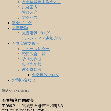
石巻福音自由教会とは
集会案内
牧師紹介
アクセス
教会ブログ
支援活動
支援活動ブログ
ボランティア参加方法
石巻宣教支援会
ニュースレター
賛同教会一覧
祈りの課題
献金先情報
教会堂建設
会堂建設ブログ
お問い合わせ
連絡先 INQUIRY
石巻福音自由教会
〒986-2111 宮城県石巻市三和町6-3
TEL/FAX (0225) 25-1705