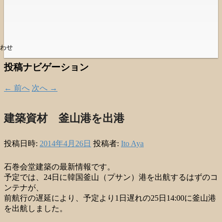
わせ
投稿ナビゲーション
←
前へ
次へ
→
建築資材 釜山港を出港
投稿日時:
2014年4月26日
投稿者:
Ito Aya
石巻会堂建築の最新情報です。
予定では、24日に韓国釜山（プサン）港を出航するはずのコ
ンテナが、
前航行の遅延により、予定より1日遅れの25日14:00に釜山港
を出航しました。