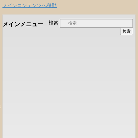
メインコンテンツへ移動
日本福音自由教会の有志による「石巻宣
石巻福音自由教会
検索
メインメニュー
教支援会」によって支えられる新しい
（Ishinomaki Evangelical Free
教会と、被災地支援活動のご紹介
Church）
は