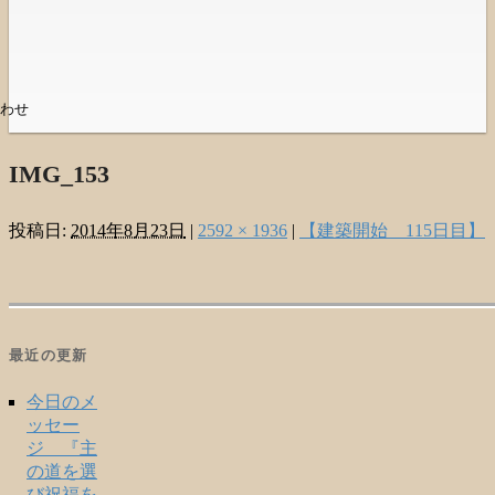
わせ
IMG_153
投稿日:
2014年8月23日
|
2592 × 1936
|
【建築開始 115日目】
最近の更新
今日のメ
ッセー
ジ 『主
の道を選
び祝福を