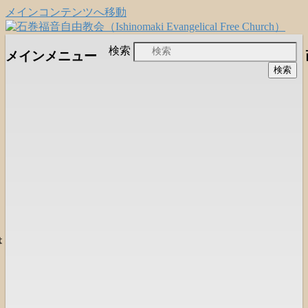
メインコンテンツへ移動
日本福音自由教会の有志による「石巻宣
石巻福音自由教会
検索
メインメニュー
教支援会」によって支えられる新しい
（Ishinomaki Evangelical Free
教会と、被災地支援活動のご紹介
Church）
は