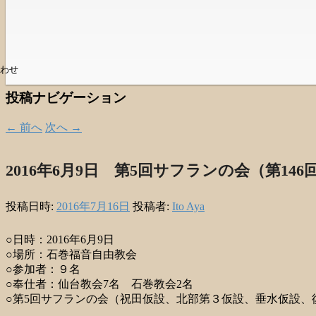
わせ
投稿ナビゲーション
←
前へ
次へ
→
2016年6月9日 第5回サフランの会（第146
投稿日時:
2016年7月16日
投稿者:
Ito Aya
○日時：2016年6月9日
○場所：石巻福音自由教会
○参加者：９名
○奉仕者：仙台教会7名 石巻教会2名
○第5回サフランの会（祝田仮設、北部第３仮設、垂水仮設、