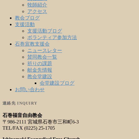
牧師紹介
アクセス
教会ブログ
支援活動
支援活動ブログ
ボランティア参加方法
石巻宣教支援会
ニュースレター
賛同教会一覧
祈りの課題
献金先情報
教会堂建設
会堂建設ブログ
お問い合わせ
連絡先 INQUIRY
石巻福音自由教会
〒986-2111 宮城県石巻市三和町6-3
TEL/FAX (0225) 25-1705