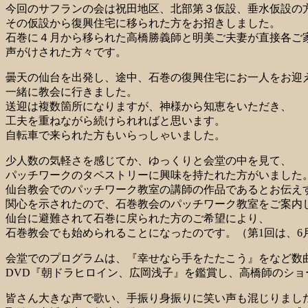
今回のサフランの会は祝田地区、北部第３仮設、垂水仮設の
その仮設から復興住宅に移られた方をお招きしました。
石巻に４月から移られた高橋勝義師と明美ご夫妻が直接各ご
声がけされた方々です。
曇天の仙台を出発し、途中、石巻の復興住宅にお一人をお迎
一緒に教会に行きました。
送迎は複数箇所になりますが、神様から知恵をいただき、
工夫を重ねながら続けられればと思います。
自転車で来られた方もいらっしゃいました。
少人数の気軽さを感じてか、ゆっくりと会堂の中を見て、
パッチワークのタペストリーに興味を持たれた方がいました
仙台教会でのパッチワーク教室の講師の作品であるとお伝え
関心を示されたので、石巻教会のパッチワーク教室をご案内
仙台に避難されて石巻に戻られた方のご希望により、
石巻教会でも始められることになったのです。（第1回は、6月
会堂でのプログラムは、『幸せなら手をたたこう』をなど数
DVD『朝ドラヒロイン、広岡浅子』を鑑賞し、高橋師のショ
皆さん大きな声で歌い、手振り身振りに笑い声も混じりまし