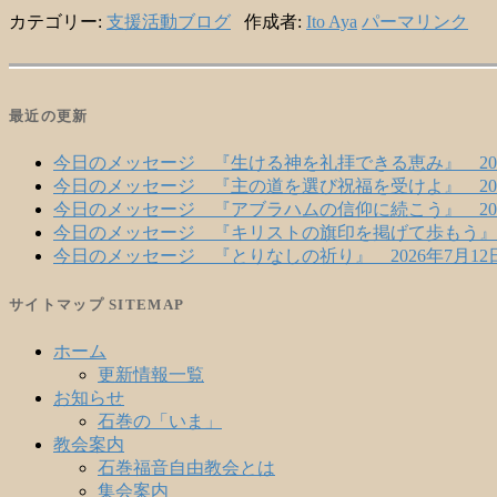
カテゴリー:
支援活動ブログ
作成者:
Ito Aya
パーマリンク
最近の更新
今日のメッセージ 『生ける神を礼拝できる恵み』 202
今日のメッセージ 『主の道を選び祝福を受けよ』 202
今日のメッセージ 『アブラハムの信仰に続こう』 202
今日のメッセージ 『キリストの旗印を掲げて歩もう』 2
今日のメッセージ 『とりなしの祈り』 2026年7月12
サイトマップ SITEMAP
ホーム
更新情報一覧
お知らせ
石巻の「いま」
教会案内
石巻福音自由教会とは
集会案内