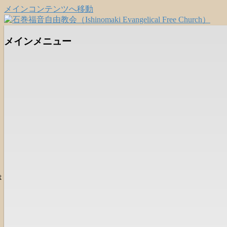
メインコンテンツへ移動
日本福音自由教会の有志による「石巻宣
石巻福音自由教会（Ishinomaki Eva
メインメニュー
は