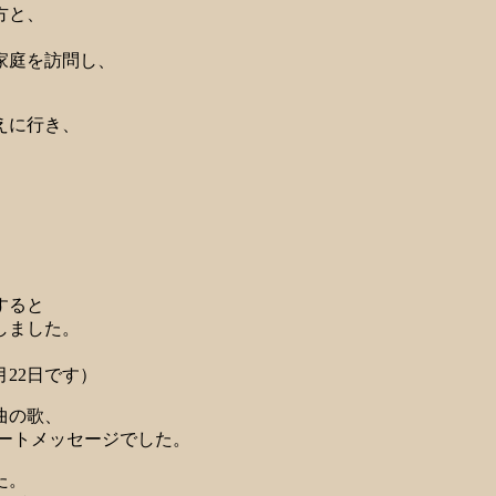
方と、
家庭を訪問し、
えに行き、
。
すると
しました。
22日です）
曲の歌、
ートメッセージでした。
た。