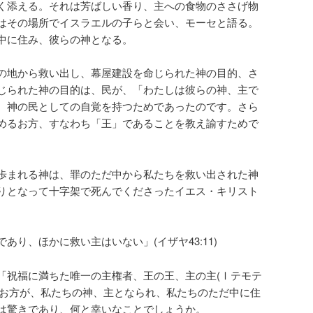
く添える。それは芳ばしい香り、主への食物のささげ物
はその場所でイスラエルの子らと会い、モーセと語る。
中に住み、彼らの神となる。
の地から救い出し、幕屋建設を命じられた神の目的、さ
じられた神の目的は、民が、「わたしは彼らの神、主で
、神の民としての自覚を持つためであったのです。さら
めるお方、すなわち「王」であることを教え諭すためで
歩まれる神は、罪のただ中から私たちを救い出された神
りとなって十字架で死んでくださったイエス・キリスト
り、ほかに救い主はいない」(イザヤ43:11)
祝福に満ちた唯一の主権者、王の王、主の主(Ⅰテモテ
このお方が、私たちの神、主となられ、私たちのただ中に住
は驚きであり、何と幸いなことでしょうか。