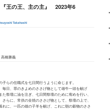
『王の王、主の主』 2023年6
tsuyoshi Takahashi
高橋勝義
の子らの任職式を七日間行うように命じます。
、毎日、罪のきよめのささげ物として雄牛一頭を献げ
また祭壇に油を注ぎ、七日間祭壇のために宥めを行い、
。さらに、常供の全焼のささげ物として、祭壇の上で、
暮れに、一匹の雄の子羊を献げ、これに朝の穀物のささ