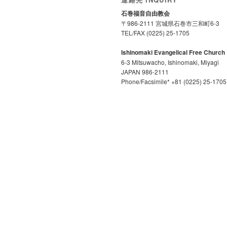
石巻福音自由教会
〒986-2111 宮城県石巻市三和町6-3
TEL/FAX (0225) 25-1705
Ishinomaki Evangelical Free Church
6-3 Mitsuwacho, Ishinomaki, Miyagi
JAPAN 986-2111
Phone/Facsimile* +81 (0225) 25-1705