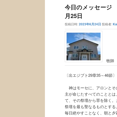
ュ
ナ
今日のメッセージ 
ー
ビ
ゲ
月25日
ー
投稿日時:
2023年6月24日
投稿者:
Ka
シ
ョ
ン
牧師 
〔出エジプト29章35～46節〕
神はモーセに、アロンとそ
主が命じたすべてのこととは
て、その祭壇から罪を除く。
祭壇を最も聖なるものとする
毎日絶やすことなく、朝と夕