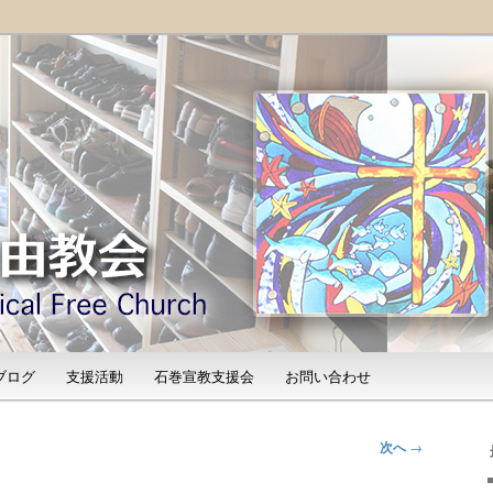
「石巻宣教支援会」によって支えられる新しい教会と、被災地支援活動
shinomaki Evangelical
）
ブログ
支援活動
石巻宣教支援会
お問い合わせ
次へ
→