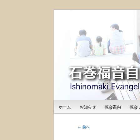
メ
日本福音自由教会の有志による
イ
のご紹介
ン
石巻福音自由教会（I
コ
Free Church
ン
テ
ン
ツ
へ
移
動
メ
ホーム
お知らせ
教会案内
教会
イ
ン
メ
投
←
前へ
ニ
稿