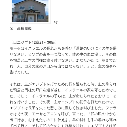
牧
師 高橋勝義
〔出エジプト12章21～36節〕
モーセはイスラエルの長老たちを呼び「過越のいけにえの羊を屠
りなさい。ヒソプの束を一つ取って、鉢の中の血に浸し、その血
を鴨居と二本の門柱に塗り付けなさい。あなたがたは、朝までだ
れ一人、自分の家の戸口から出てはならない。」と、主の命令を
告げました。
それは、主がエジプトを打つために行き巡られる時、血の塗られ
た鴨居と門柱の戸口を過ぎ越し、イスラエルの家を守るためでし
た。そして、イスラエルの子らは、主が命じられたとおりに、そ
れを行いました。その夜、主がエジプトの初子を打たれたので、
エジプトは長子を失った悲しみに激しく泣き叫びました。ファラ
オはその夜、モーセとアロンを呼び、言った。「私の民の中から
出て行き、おまえたちの主に仕えよ。羊の群れも牛の群れも連れ
て出て行け。そして私のためにも祝福を祈れ。」エジプト人は民