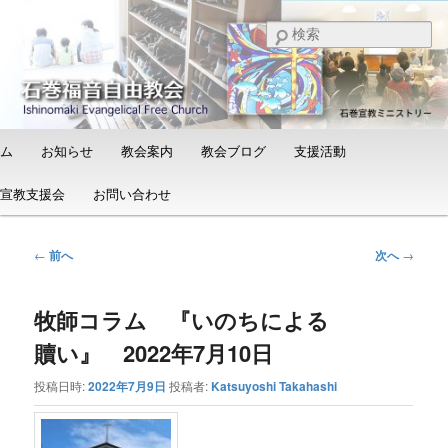
メ
日本福音自由教会の有志による「石巻宣教支援会」によって支えられる新し
い教会と、被災地支援活動のご紹介
イ
検
ン
索
コ
石巻福音自由教会（Ishinomaki
ン
Evangelical Free Church）
テ
ン
メ
ム
お知らせ
教会案内
教会ブログ
支援活動
ツ
イ
へ
ン
宣教支援会
お問い合わせ
移
メ
動
ニ
ュ
投
←
前へ
次へ
→
ー
稿
ナ
牧師コラム 『いのちによる
ビ
ゲ
贖い』 2022年7月10日
ー
シ
投稿日時:
2022年7月9日
投稿者:
Katsuyoshi Takahashi
ョ
ン