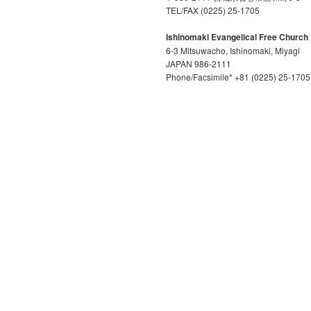
TEL/FAX (0225) 25-1705
Ishinomaki Evangelical Free Church
6-3 Mitsuwacho, Ishinomaki, Miyagi
JAPAN 986-2111
Phone/Facsimile* +81 (0225) 25-1705