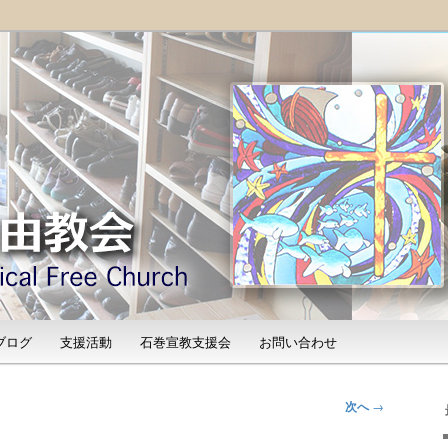
「石巻宣教支援会」によって支えられる新しい教会と、被災地支援活動
shinomaki Evangelical
）
ブログ
支援活動
石巻宣教支援会
お問い合わせ
次へ
→