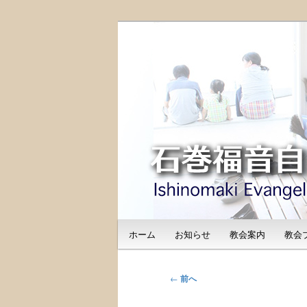
メ
日本福音自由教会の有志による
イ
のご紹介
ン
石巻福音自由教会（I
コ
Free Church
ン
テ
ン
ツ
へ
移
動
メ
ホーム
お知らせ
教会案内
教会
イ
ン
メ
投
←
前へ
ニ
稿