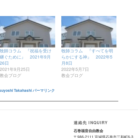
牧師コラム 『祝福を受け
牧師コラム 『すべてを明
継ぐために』 2021年9月
らかにする神』 2022年5
26日
月8日
2021年9月25日
2022年5月7日
教会ブログ
教会ブログ
suyoshi Takahashi
パーマリンク
連絡先 INQUIRY
石巻福音自由教会
〒986-2111 宮城県石巻市三和町6-3