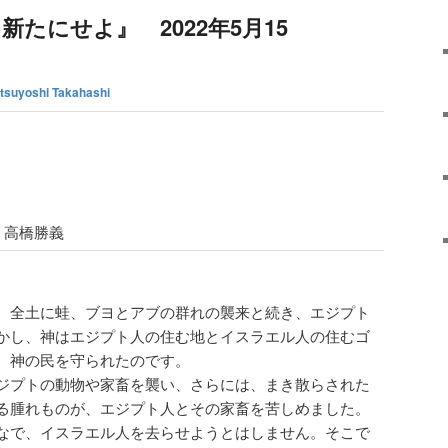
たにせよ』 2022年5月15
tsuyoshi Takahashi
高橋勝義
、全土に蛙、ブヨとアブの群れの襲来と続き、エジプト
かし、神はエジプト人の住む地とイスラエル人の住むゴ
、神の民を守られたのです。
ジプトの動物や家畜を襲い、さらには、まき散らされた
る腫れものが、エジプト人とその家畜を苦しめました。
なで、イスラエル人を去らせようとはしません。そこで