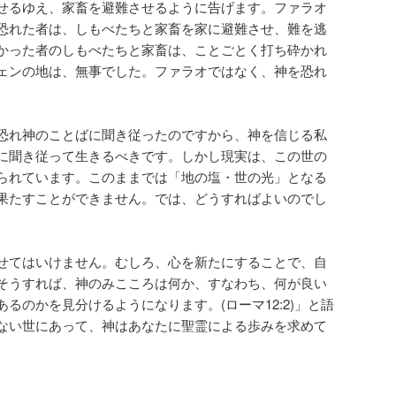
せるゆえ、家畜を避難させるように告げます。ファラオ
恐れた者は、しもべたちと家畜を家に避難させ、難を逃
かった者のしもべたちと家畜は、ことごとく打ち砕かれ
ェンの地は、無事でした。ファラオではなく、神を恐れ
。
恐れ神のことばに聞き従ったのですから、神を信じる私
に聞き従って生きるべきです。しかし現実は、この世の
られています。このままでは「地の塩・世の光」となる
果たすことができません。では、どうすればよいのでし
せてはいけません。むしろ、心を新たにすることで、自
そうすれば、神のみこころは何か、すなわち、何が良い
るのかを見分けるようになります。(ローマ12:2)」と語
ない世にあって、神はあなたに聖霊による歩みを求めて