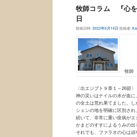
ュ
ナ
牧師コラム 『心を新
ー
ビ
ゲ
日
ー
投稿日時:
2022年5月14日
投稿者:
Ka
シ
ョ
ン
牧師 
〔出エジプト９章１～26節〕
神の災いはナイルの水が血に
の全土は荒れ果てました。し
シェンの地を明確に区別され
続いて、非常に重い疫病がエ
かまどのすすによるうみの出
それでも、ファラオの心は頑