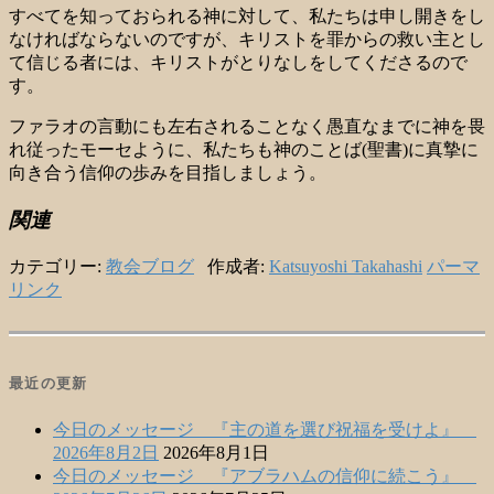
すべてを知っておられる神に対して、私たちは申し開きをし
なければならないのですが、キリストを罪からの救い主とし
て信じる者には、キリストがとりなしをしてくださるので
す。
ファラオの言動にも左右されることなく愚直なまでに神を畏
れ従ったモーセように、私たちも神のことば(聖書)に真摯に
向き合う信仰の歩みを目指しましょう。
関連
カテゴリー:
教会ブログ
作成者:
Katsuyoshi Takahashi
パーマ
リンク
最近の更新
今日のメッセージ 『主の道を選び祝福を受けよ』
2026年8月2日
2026年8月1日
今日のメッセージ 『アブラハムの信仰に続こう』