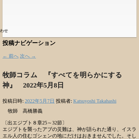
わせ
投稿ナビゲーション
←
前へ
次へ
→
牧師コラム 『すべてを明らかにする
神』 2022年5月8日
投稿日時:
2022年5月7日
投稿者:
Katsuyoshi Takahashi
牧師 高橋勝義
〔出エジプト８章25～32節〕
エジプトを襲ったアブの災難は、神が語られた通り、イスラ
エル人の住むゴシェンの地にだけはおきませんでした。そし