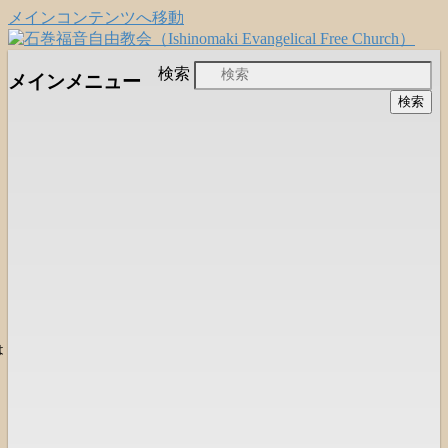
メインコンテンツへ移動
日本福音自由教会の有志による「石巻宣
石巻福音自由教会
検索
メインメニュー
教支援会」によって支えられる新しい
（Ishinomaki Evangelical Free
教会と、被災地支援活動のご紹介
Church）
は