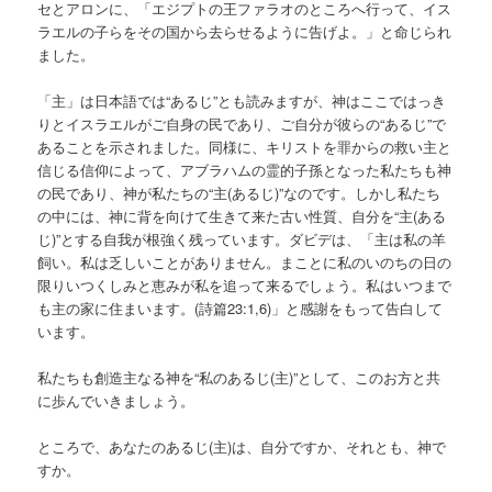
セとアロンに、「エジプトの王ファラオのところへ行って、イス
ラエルの子らをその国から去らせるように告げよ。」と命じられ
ました。
「主」は日本語では“あるじ”とも読みますが、神はここではっき
りとイスラエルがご自身の民であり、ご自分が彼らの“あるじ”で
あることを示されました。同様に、キリストを罪からの救い主と
信じる信仰によって、アブラハムの霊的子孫となった私たちも神
の民であり、神が私たちの“主(あるじ)”なのです。しかし私たち
の中には、神に背を向けて生きて来た古い性質、自分を“主(ある
じ)”とする自我が根強く残っています。ダビデは、「主は私の羊
飼い。私は乏しいことがありません。まことに私のいのちの日の
限りいつくしみと恵みが私を追って来るでしょう。私はいつまで
も主の家に住まいます。(詩篇23:1,6)」と感謝をもって告白して
います。
私たちも創造主なる神を“私のあるじ(主)”として、このお方と共
に歩んでいきましょう。
ところで、あなたのあるじ(主)は、自分ですか、それとも、神で
すか。