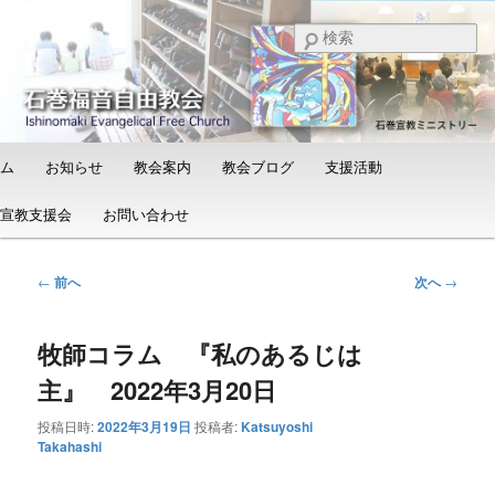
メ
日本福音自由教会の有志による「石巻宣教支援会」によって支えられる新し
い教会と、被災地支援活動のご紹介
イ
検
ン
索
コ
石巻福音自由教会（Ishinomaki
ン
Evangelical Free Church）
テ
ン
メ
ム
お知らせ
教会案内
教会ブログ
支援活動
ツ
イ
へ
ン
宣教支援会
お問い合わせ
移
メ
動
ニ
ュ
投
←
前へ
次へ
→
ー
稿
ナ
牧師コラム 『私のあるじは
ビ
ゲ
主』 2022年3月20日
ー
シ
投稿日時:
2022年3月19日
投稿者:
Katsuyoshi
ョ
Takahashi
ン