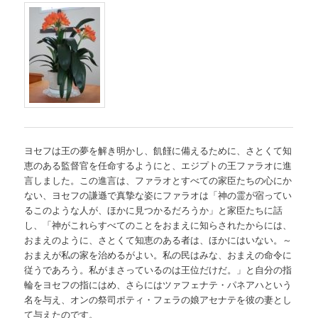
ヨセフは王の夢を解き明かし、飢饉に備えるために、さとくて知
恵のある監督官を任命するようにと、エジプトの王ファラオに進
言しました。この進言は、ファラオとすべての家臣たちの心にか
ない、ヨセフの謙遜で真摯な姿にファラオは「神の霊が宿ってい
るこのような人が、ほかに見つかるだろうか」と家臣たちに話
し、「神がこれらすべてのことをおまえに知らされたからには、
おまえのように、さとくて知恵のある者は、ほかにはいない。～
おまえが私の家を治めるがよい。私の民はみな、おまえの命令に
従うであろう。私がまさっているのは王位だけだ。」と自分の指
輪をヨセフの指にはめ、さらにはツァフェナテ・パネアハという
名を与え、オンの祭司ポティ・フェラの娘アセナテを彼の妻とし
て与えたのです。