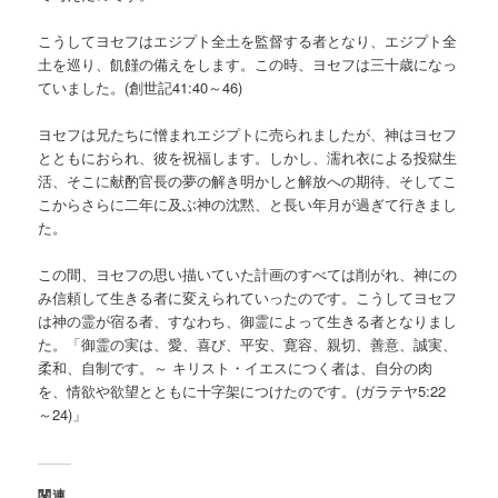
こうしてヨセフはエジプト全土を監督する者となり、エジプト全
土を巡り、飢饉の備えをします。この時、ヨセフは三十歳になっ
ていました。(創世記41:40～46)
ヨセフは兄たちに憎まれエジプトに売られましたが、神はヨセフ
とともにおられ、彼を祝福します。しかし、濡れ衣による投獄生
活、そこに献酌官長の夢の解き明かしと解放への期待、そしてこ
こからさらに二年に及ぶ神の沈黙、と長い年月が過ぎて行きまし
た。
この間、ヨセフの思い描いていた計画のすべては削がれ、神にの
み信頼して生きる者に変えられていったのです。こうしてヨセフ
は神の霊が宿る者、すなわち、御霊によって生きる者となりまし
た。「御霊の実は、愛、喜び、平安、寛容、親切、善意、誠実、
柔和、自制です。～ キリスト・イエスにつく者は、自分の肉
を、情欲や欲望とともに十字架につけたのです。(ガラテヤ5:22
～24)」
関連