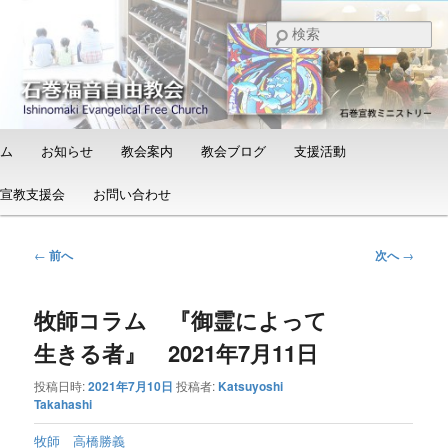
メ
日本福音自由教会の有志による「石巻宣教支援会」によって支えられる新し
い教会と、被災地支援活動のご紹介
イ
検
ン
索
コ
石巻福音自由教会（Ishinomaki
ン
Evangelical Free Church）
テ
ン
メ
ム
お知らせ
教会案内
教会ブログ
支援活動
ツ
イ
へ
ン
宣教支援会
お問い合わせ
移
メ
動
ニ
ュ
投
←
前へ
次へ
→
ー
稿
ナ
牧師コラム 『御霊によって
ビ
ゲ
生きる者』 2021年7月11日
ー
シ
投稿日時:
2021年7月10日
投稿者:
Katsuyoshi
ョ
Takahashi
ン
牧師 高橋勝義