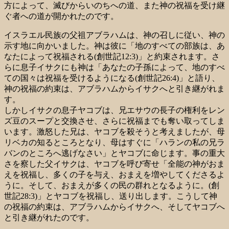
方によって、滅びからいのちへの道、また神の祝福を受け継
ぐ者への道が開かれたのです。
イスラエル民族の父祖アブラハムは、神の召しに従い、神の
示す地に向かいました。神は彼に「地のすべての部族は、あ
なたによって祝福される(創世記12:3)」と約束されます。さ
らに息子イサクにも神は「あなたの子孫によって、地のすべ
ての国々は祝福を受けるようになる(創世記26:4)」と語り、
神の祝福の約束は、アブラハムからイサクへと引き継がれま
す。
しかしイサクの息子ヤコブは、兄エサウの長子の権利をレン
ズ豆のスープと交換させ、さらに祝福までも奪い取ってしま
います。激怒した兄は、ヤコブを殺そうと考えましたが、母
リベカの知るところとなり、母はすぐに「ハランの私の兄ラ
バンのところへ逃げなさい」とヤコブに命じます。事の重大
さを察した父イサクは、ヤコブを呼び寄せ「全能の神がおま
えを祝福し、多くの子を与え、おまえを増やしてくださるよ
うに。そして、おまえが多くの民の群れとなるように。(創
世記28:3)」とヤコブを祝福し、送り出します。こうして神
の祝福の約束は、アブラハムからイサクへ、そしてヤコブへ
と引き継がれたのです。