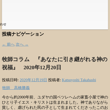
わせ
投稿ナビゲーション
←
前へ
次へ
→
牧師コラム 『あなたに引き継がれる神の
祝福』 2020年12月20日
投稿日時:
2020年12月19日
投稿者:
Katsuyoshi Takahashi
牧師 高橋勝義
今から約2000年前、ユダヤの国ベツレヘムの家畜小屋で神の
ひとり子イエス・キリストは生まれました。神でありながら
貧しく、虐げられた民の子として生まれてくださったこのお