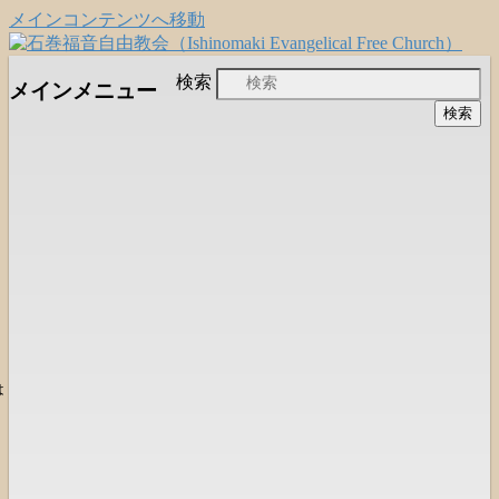
メインコンテンツへ移動
日本福音自由教会の有志による「石巻宣
石巻福音自由教会
検索
メインメニュー
教支援会」によって支えられる新しい
（Ishinomaki Evangelical Free
教会と、被災地支援活動のご紹介
Church）
は