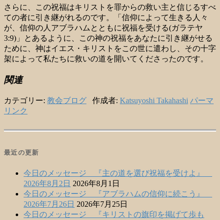
さらに、この祝福はキリストを罪からの救い主と信じるすべ
ての者に引き継がれるのです。「信仰によって生きる人々
が、信仰の人アブラハムとともに祝福を受ける(ガラテヤ
3:9)」とあるように、この神の祝福をあなたに引き継がせる
ために、神はイエス・キリストをこの世に遣わし、その十字
架によって私たちに救いの道を開いてくださったのです。
関連
カテゴリー:
教会ブログ
作成者:
Katsuyoshi Takahashi
パーマ
リンク
最近の更新
今日のメッセージ 『主の道を選び祝福を受けよ』
2026年8月2日
2026年8月1日
今日のメッセージ 『アブラハムの信仰に続こう』
2026年7月26日
2026年7月25日
今日のメッセージ 『キリストの旗印を掲げて歩も