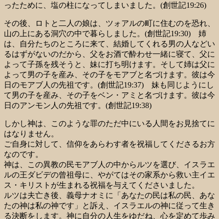
ったために、塩の柱になってしまいました。(創世記19:26)
その後、ロトと二人の娘は、ツォアルの町に住むのを恐れ、
山の上にある洞穴の中で暮らしました。(創世記19:30) 姉
は、自分たちのところに来て、結婚してくれる男の人などい
るはずがないのだから、父をお酒で酔わせ一緒に寝て、父に
よって子孫を残そうと、妹に打ち明けます。そして姉は父に
よって男の子を産み、その子をモアブと名づけます。彼は今
日のモアブ人の先祖です。(創世記19:37) 妹も同じようにし
て男の子を産み、その子をベン・アミと名づけます。彼は今
日のアンモン人の先祖です。(創世記19:38)
しかし神は、このような罪のただ中にいる人間をお見捨てに
はなりません。
ご自身に対して、信仰をあらわす者を祝福してくださるお方
なのです。
神は、この異教の民モアブ人の中からルツを選び、イスラエ
ルの王ダビデの曾祖母に、やがてはその家系から救い主イエ
ス・キリストが生まれる祝福を与えてくださいました。
ルツは夫亡き後、義母ナオミに「あなたの民は私の民、あな
たの神は私の神です」と訴え、イスラエルの神に従って生き
る決断をします。神に自分の人生をゆだね、心を定めて歩み