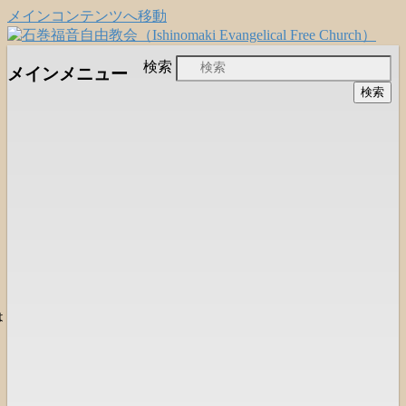
メインコンテンツへ移動
日本福音自由教会の有志による「石巻宣
石巻福音自由教会
検索
メインメニュー
教支援会」によって支えられる新しい
（Ishinomaki Evangelical Free
教会と、被災地支援活動のご紹介
Church）
は