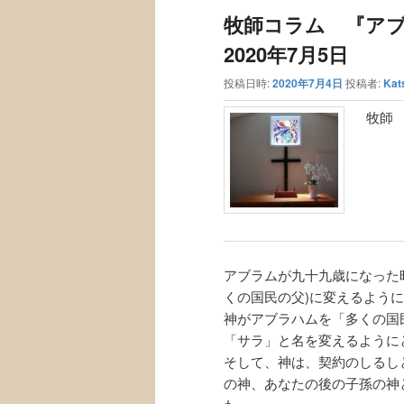
ュ
ナ
牧師コラム 『ア
ー
ビ
ゲ
2020年7月5日
ー
投稿日時:
2020年7月4日
投稿者:
Kat
シ
ョ
牧師
ン
アブラムが九十九歳になった時
くの国民の父)に変えるように告
神がアブラハムを「多くの国
「サラ」と名を変えるようにと、
そして、神は、契約のしるし
の神、あなたの後の子孫の神と