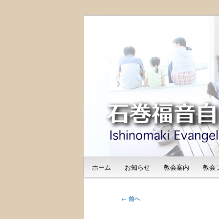
メ
日本福音自由教会の有志による
イ
のご紹介
ン
石巻福音自由教会（I
コ
Free Church
ン
テ
ン
ツ
へ
移
動
メ
ホーム
お知らせ
教会案内
教会
イ
ン
メ
投
←
前へ
ニ
稿