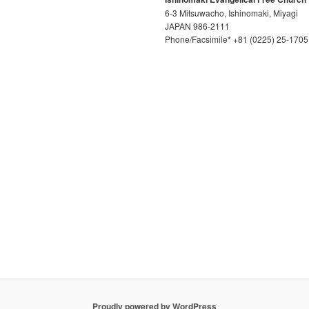
6-3 Mitsuwacho, Ishinomaki, Miyagi
JAPAN 986-2111
Phone/Facsimile* +81 (0225) 25-1705
Proudly powered by WordPress