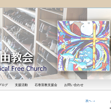
「石巻宣教支援会」によって支えられる新しい教会と、被災地支援活動
shinomaki Evangelical
）
ブログ
支援活動
石巻宣教支援会
お問い合わせ
次へ
→