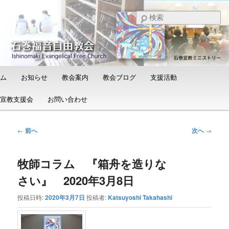
メ
日本福音自由教会の有志による「石巻宣教支援会」によって支えられる新し
い教会と、被災地支援活動のご紹介
イ
検
ン
索
コ
石巻福音自由教会（Ishinomaki
ン
Evangelical Free Church）
テ
ン
メ
ム
お知らせ
教会案内
教会ブログ
支援活動
ツ
イ
へ
ン
宣教支援会
お問い合わせ
移
メ
動
ニ
ュ
投
←
前へ
次へ
→
ー
稿
ナ
牧師コラム 『箱舟を造りな
ビ
ゲ
さい』 2020年3月8日
ー
シ
投稿日時:
2020年3月7日
投稿者:
Katsuyoshi Takahashi
ョ
ン