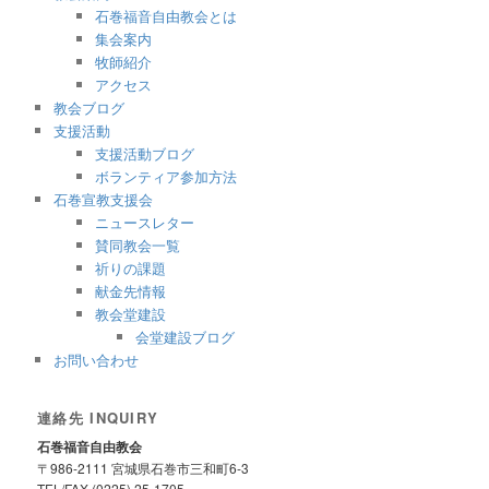
石巻福音自由教会とは
集会案内
牧師紹介
アクセス
教会ブログ
支援活動
支援活動ブログ
ボランティア参加方法
石巻宣教支援会
ニュースレター
賛同教会一覧
祈りの課題
献金先情報
教会堂建設
会堂建設ブログ
お問い合わせ
連絡先 INQUIRY
石巻福音自由教会
〒986-2111 宮城県石巻市三和町6-3
TEL/FAX (0225) 25-1705