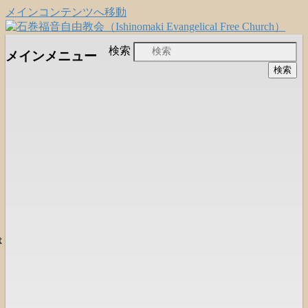
メインコンテンツへ移動
日本福音自由教会の有志による「石巻宣
石巻福音自由教会
検索
メインメニュー
教支援会」によって支えられる新しい
（Ishinomaki Evangelical Free
教会と、被災地支援活動のご紹介
Church）
は