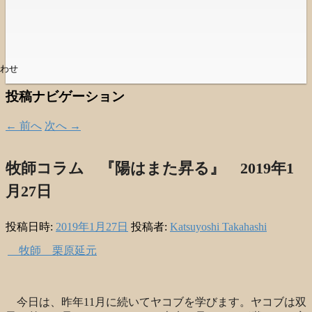
わせ
投稿ナビゲーション
←
前へ
次へ
→
牧師コラム 『陽はまた昇る』 2019年1
月27日
投稿日時:
2019年1月27日
投稿者:
Katsuyoshi Takahashi
牧師 栗原延元
今日は、昨年
11
月に続いてヤコブを学びます。ヤコブは双