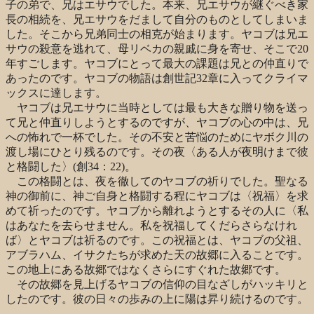
子の弟で、兄はエサウでした。本来、兄エサウが継ぐべき家
長の相続を、兄エサウをだまして自分のものとしてしまいま
した。そこから兄弟同士の相克が始まります。ヤコブは兄エ
サウの殺意を逃れて、母リベカの親戚に身を寄せ、そこで
20
年すごします。ヤコブにとって最大の課題は兄との仲直りで
あったのです。ヤコブの物語は創世記
32
章に入ってクライマ
ックスに達します。
ヤコブは兄エサウに当時としては最も大きな贈り物を送っ
て兄と仲直りしようとするのですが、ヤコブの心の中は、兄
への怖れで一杯でした。その不安と苦悩のためにヤボク川の
渡し場にひとり残るのです。その夜〈ある人が夜明けまで彼
と格闘した〉
(
創
34
：
22)
。
この格闘とは、夜を徹してのヤコブの祈りでした。聖なる
神の御前に、神ご自身と格闘する程にヤコブは〈祝福〉を求
めて祈ったのです。ヤコブから離れようとするその人に〈私
はあなたを去らせません。私を祝福してくだらさらなけれ
ば〉とヤコブは祈るのです。この祝福とは、ヤコブの父祖、
アブラハム、イサクたちが求めた天の故郷に入ることです。
この地上にある故郷ではなくさらにすぐれた故郷です。
その故郷を見上げるヤコブの信仰の目なざしがハッキリと
したのです。彼の日々の歩みの上に陽は昇り続けるのです。