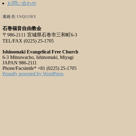
お問い合わせ
連絡先 INQUIRY
石巻福音自由教会
〒986-2111 宮城県石巻市三和町6-3
TEL/FAX (0225) 25-1705
Ishinomaki Evangelical Free Church
6-3 Mitsuwacho, Ishinomaki, Miyagi
JAPAN 986-2111
Phone/Facsimile* +81 (0225) 25-1705
Proudly powered by WordPress