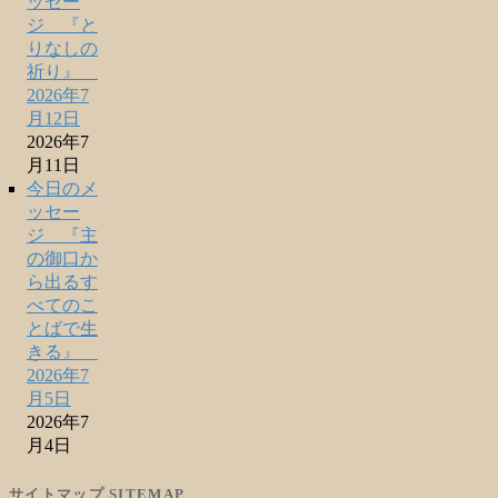
ッセー
ジ 『と
りなしの
祈り』
2026年7
月12日
2026年7
月11日
今日のメ
ッセー
ジ 『主
の御口か
ら出るす
べてのこ
とばで生
きる』
2026年7
月5日
2026年7
月4日
サイトマップ SITEMAP