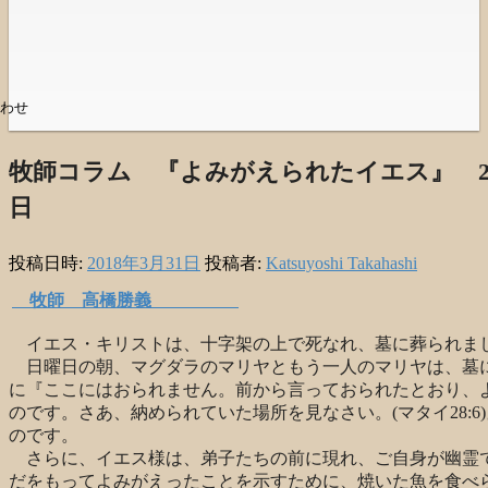
わせ
牧師コラム 『よみがえられたイエス』 20
日
投稿日時:
2018年3月31日
投稿者:
Katsuyoshi Takahashi
牧師 高橋勝義
イエス・キリストは、十字架の上で死なれ、墓に葬られま
日曜日の朝、マグダラのマリヤともう一人のマリヤは、墓
に『ここにはおられません。前から言っておられたとおり、
のです。さあ、納められていた場所を見なさい。
(
マタイ
28:6)
のです。
さらに、イエス様は、弟子たちの前に現れ、ご自身が幽霊
だをもってよみがえったことを示すために、焼いた魚を食べ