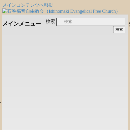
メインコンテンツへ移動
日本福音自由教会の有志による「石巻宣
石巻福音自由教会
検索
メインメニュー
教支援会」によって支えられる新しい
（Ishinomaki Evangelical Free
教会と、被災地支援活動のご紹介
Church）
は