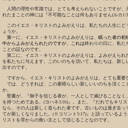
人間の理性や常識では、とても考えられないことですが、
れたまことの神には『不可能なことは何もありません
(
ルカ
1:
このイエス・キリストのよみがえりは、私たちの人生にど
ょうか。
第
一に、イエス・キリストのよみがえりは、
眠った者の
初
中からよみがえられたのですが、これは
終わりの日に、私た
ことの証なのです。
第二に、イエス・キリストのよみがえりは、よみがえられ
を私たちに与えます。このいのちを頂いて、私たちは、新し
出すのです。
ですから、イエス・キリストのよみがえりは、とても重要
では、どうすれば、この素晴らしい新しいいのちを頂くこ
か。
聖書が、『御子を信じる者が、一人として滅びることなく
を持つためである。
(
ヨハネ
3:16)
』。また、『だれでもキリス
なら、その人は新しく造られた者です。古いものは過ぎ去っ
てが新しくなりました。
(
Ⅱコリント
5:17)
』と語っているよう
リストを罪からの救い主として信じることなのです。