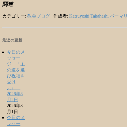
関連
カテゴリー:
教会ブログ
作成者:
Katsuyoshi Takahashi
パーマ
最近の更新
今日のメ
ッセー
ジ 『主
の道を選
び祝福を
受け
よ』
2026年8
月2日
2026年8
月1日
今日のメ
ッセー