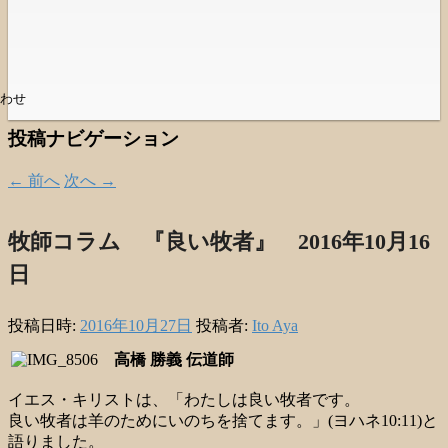
わせ
投稿ナビゲーション
←
前へ
次へ
→
牧師コラム 『良い牧者』 2016年10月16
日
投稿日時:
2016年10月27日
投稿者:
Ito Aya
高橋 勝義 伝道師
イエス・キリストは、「わたしは良い牧者です。
良い牧者は羊のためにいのちを捨てます。」(ヨハネ10:11)と
語りました。