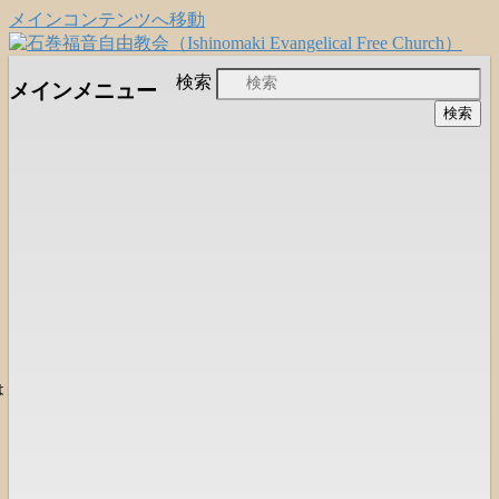
メインコンテンツへ移動
日本福音自由教会の有志による「石巻宣
石巻福音自由教会
検索
メインメニュー
教支援会」によって支えられる新しい
（Ishinomaki Evangelical Free
教会と、被災地支援活動のご紹介
Church）
は