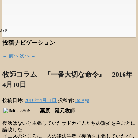
わせ
投稿ナビゲーション
←
前へ
次へ
→
牧師コラム 『一番大切な命令』 2016年
4月10日
投稿日時:
2016年4月11日
投稿者:
Ito Aya
栗原 延元牧師
復活はないと主張していたサドカイ人たちの論拠をみごとに
論破した
イエスのところに一人の律法学者（復活を主張していたパリ