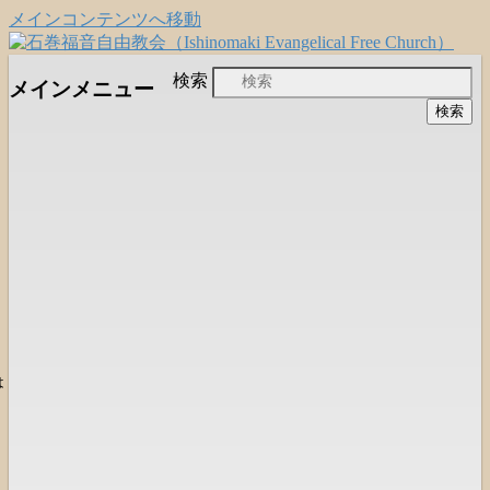
メインコンテンツへ移動
日本福音自由教会の有志による「石巻宣
石巻福音自由教会
検索
メインメニュー
教支援会」によって支えられる新しい
（Ishinomaki Evangelical Free
教会と、被災地支援活動のご紹介
Church）
は