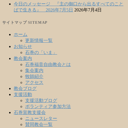
今日のメッセージ 『主の御口から出るすべてのこと
ばで生きる』 2026年7月5日
2026年7月4日
サイトマップ SITEMAP
ホーム
更新情報一覧
お知らせ
石巻の「いま」
教会案内
石巻福音自由教会とは
集会案内
牧師紹介
アクセス
教会ブログ
支援活動
支援活動ブログ
ボランティア参加方法
石巻宣教支援会
ニュースレター
賛同教会一覧