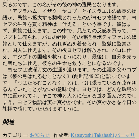
乗るのです。この名がその後の神の選民となります。
「アブラハム、イザク、ヤコブ」とイスラエルの族長の物
語が、民族へ拡大する契機となったのがヨセフ物語です。ヨ
セフの生涯を貫く精神は「仕える」という事です。彼はま
ず、家族に仕えます。この中で、兄たちの反感を買って、エ
ジプトに売られ、パロの廷臣、その侍従長ポティファルの奴
隷として仕えますが、ぬれぎぬを着せられ、監獄に監禁さ
れ、囚人に仕えます。その後ヨセフは解放され、パロに仕
え、エジプトの国難を救うようになり、最後は、自分を売っ
た者たちに仕え、彼らの生命を救うことになるのです。
ヨセフは波瀾万丈の生涯を送ります。その生涯を父ヤコブ
は《彼の弓はたるむことなく》(創世記49:23)と語っていま
す。「弓はたるむことなく」とは、弓は張っているが弦がゆ
るんでいたことがないの意味です。ヨセフは、どんな環境の
中に置かれても、そこで神と人とに仕える道を選んだのでし
ょう。ヨセフ物語は実に爽やかです。その爽やかさを今日の
礼拝で感じていただけますように。
関連
カテゴリー:
お知らせ
作成者:
Katsuyoshi Takahashi
パーマリ