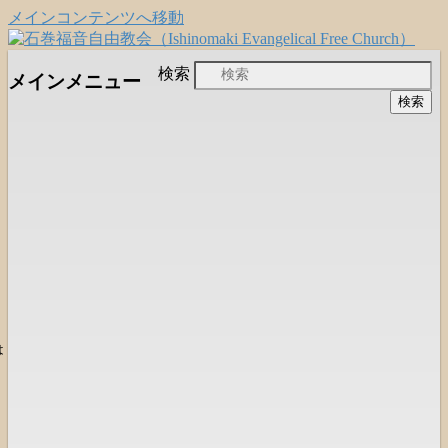
メインコンテンツへ移動
日本福音自由教会の有志による「石巻宣
石巻福音自由教会
検索
メインメニュー
教支援会」によって支えられる新しい
（Ishinomaki Evangelical Free
教会と、被災地支援活動のご紹介
Church）
は