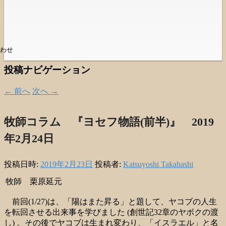
わせ
投稿ナビゲーション
←
前へ
次へ
→
牧師コラム 『ヨセフ物語(前半)』 2019
年2月24日
投稿日時:
2019年2月23日
投稿者:
Katsuyoshi Takahashi
牧師 栗原延元
前回(1/27)は、「陽はまた昇る」と題して、ヤコブの人生
を転回させる出来事を学びました (創世記32章のヤボクの渡
し) 。その後でヤコブは生まれ変わり、「イスラエル」と名