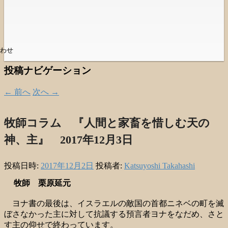
わせ
投稿ナビゲーション
←
前へ
次へ
→
牧師コラム 『人間と家畜を惜しむ天の
神、主』 2017年12月3日
投稿日時:
2017年12月2日
投稿者:
Katsuyoshi Takahashi
牧師 栗原延元
ヨナ書の最後は、イスラエルの敵国の首都ニネベの町を滅
ぼさなかった主に対して抗議する預言者ヨナをなだめ、さと
す主の仰せで終わっています。