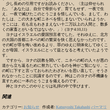
少し長めの引用ですがお読みください。〈主は仰せられ
た。「あなたは、自分で骨折らず、育てもせず、一夜で生
え、一夜で滅びたこのとうごまを惜しんでいる。まして、わ
たしは、この大きな町ニネベを惜しまないでいられようか。
そこには、右も左もわきまえない十二万以上の人間と、数多
くの家畜とがいるではないか。」〉
(
ヨナ
4:10,11)
ヨナはイスラエルの愛国預言者でした。それゆえに、北方
の大国の首都ニネベの町の繁栄を快く思えなかったのです。
その町が罪を悔い改めるより、罪のゆえに弱体化してゆくこ
とが母国、イスラエルにとって益となると考えていたようで
す。
ですから、ヨナの説教を聞いて、ニネベの町の人々が悪の
道から立ち返るために努力しているのを神がご覧になり、こ
の町に下すと言っておられたわざわいを思い直して、そうさ
れなかったことに抗議するのです。神はこのヨナの不機嫌を
直すために一本のとうごまを備えるのです。
神とヨナのこのやりとりは礼拝の中で学びます。
関連
カテゴリー:
お知らせ
作成者:
Katsuyoshi Takahashi
パーマリ