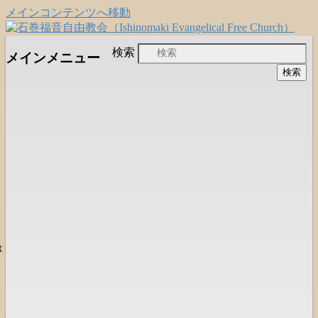
メインコンテンツへ移動
日本福音自由教会の有志による「石巻宣
石巻福音自由教会
検索
メインメニュー
教支援会」によって支えられる新しい
（Ishinomaki Evangelical Free
教会と、被災地支援活動のご紹介
Church）
は